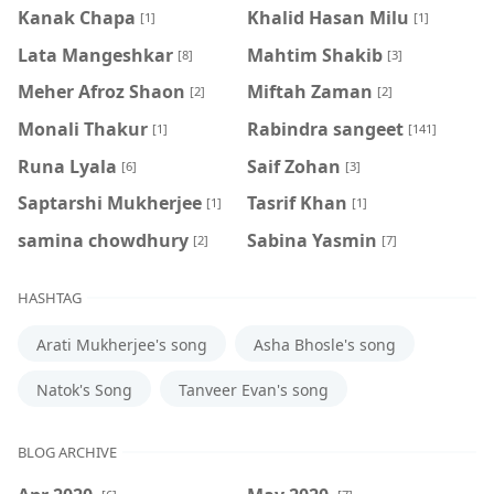
Kanak Chapa
Khalid Hasan Milu
[1]
[1]
Lata Mangeshkar
Mahtim Shakib
[8]
[3]
Meher Afroz Shaon
Miftah Zaman
[2]
[2]
Monali Thakur
Rabindra sangeet
[1]
[141]
Runa Lyala
Saif Zohan
[6]
[3]
Saptarshi Mukherjee
Tasrif Khan
[1]
[1]
samina chowdhury
‍Sabina Yasmin
[2]
[7]
HASHTAG
Arati Mukherjee's song
Asha Bhosle's song
Natok's Song
Tanveer Evan's song
BLOG ARCHIVE