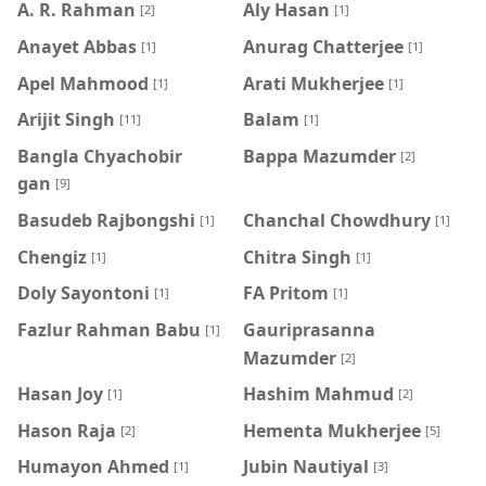
A. R. Rahman
Aly Hasan
[2]
[1]
Anayet Abbas
Anurag Chatterjee
[1]
[1]
Apel Mahmood
Arati Mukherjee
[1]
[1]
Arijit Singh
Balam
[11]
[1]
Bangla Chyachobir
Bappa Mazumder
[2]
gan
[9]
Basudeb Rajbongshi
Chanchal Chowdhury
[1]
[1]
Chengiz
Chitra Singh
[1]
[1]
Doly Sayontoni
FA Pritom
[1]
[1]
Fazlur Rahman Babu
Gauriprasanna
[1]
Mazumder
[2]
Hasan Joy
Hashim Mahmud
[1]
[2]
Hason Raja
Hementa Mukherjee
[2]
[5]
Humayon Ahmed
Jubin Nautiyal
[1]
[3]