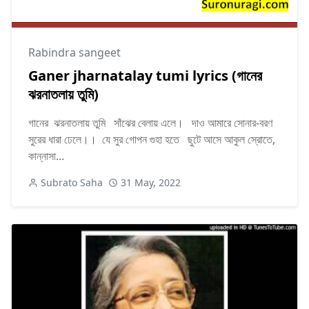
Rabindra sangeet
Ganer jharnatalay tumi lyrics (গানের
ঝরনাতলায় তুমি)
গানের ঝরনাতলায় তুমি সাঁঝের বেলায় এলে। দাও আমারে সোনার-বরণ
সুরের ধারা ঢেলে।। যে সুর গোপন গুহা হতে ছুটে আসে আকুল স্রোতে,
কান্নাসা...
Subrato Saha
31 May, 2022