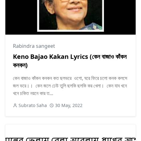
Rabindra sangeet
Keno Bajao Kakan Lyrics (কেন বাজাও কাঁকন
কনকন)
কেন বাজাও কাঁকন কনকন কত ছলভরে ওগো, ঘরে ফিরে চলো কনক কলসে
জল ভরে।। কেন জলে ঢেউ তুলি ছলকি ছলকি কর খেলা। কেন যাব খনে
খনে চকিত নয়নে কার ত...
Subrato Saha
30 May, 2022