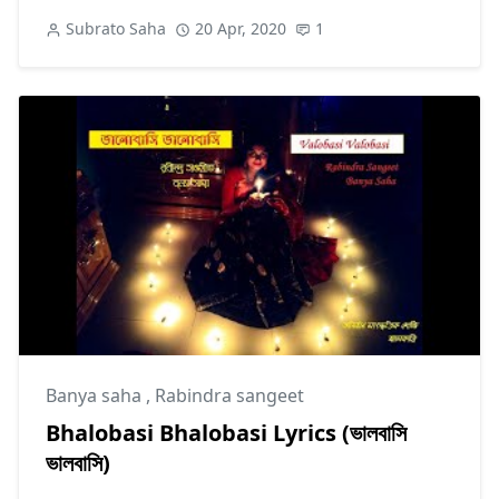
Subrato Saha
20 Apr, 2020
1
Banya saha
,
Rabindra sangeet
Bhalobasi Bhalobasi Lyrics (ভালবাসি
ভালবাসি)