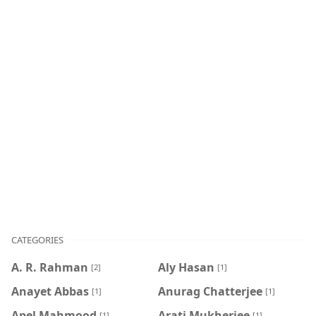
CATEGORIES
A. R. Rahman
Aly Hasan
[2]
[1]
Anayet Abbas
Anurag Chatterjee
[1]
[1]
Apel Mahmood
Arati Mukherjee
[1]
[1]