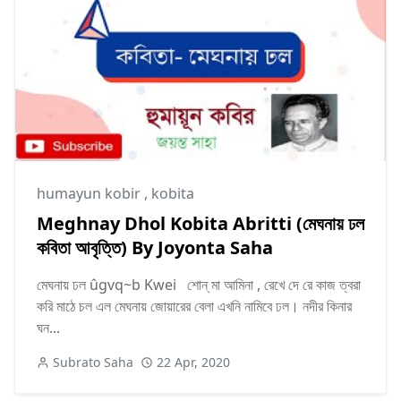
humayun kobir
,
kobita
Meghnay Dhol Kobita Abritti (মেঘনায় ঢল
কবিতা আবৃত্তি) By Joyonta Saha
মেঘনায় ঢল ûgvq~b Kwei শোন্ মা আমিনা , রেখে দে রে কাজ ত্বরা
করি মাঠে চল এল মেঘনায় জোয়ারের বেলা এখনি নামিবে ঢল। নদীর কিনার
ঘন...
Subrato Saha
22 Apr, 2020