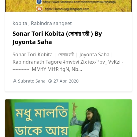
kobita
,
Rabindra sangeet
Sonar Tori Kobita (সোনার তরী ) By
Joyonta Saha
Sonar Tori Kobita | সোনার তরী | Joyonta Saha |
Rabindranath Tagore ‡mvbvi Zix iex›`ªbv_ VvKzi -
----------- MM‡Y Mi‡R †gN, Nb...
Subrato Saha
27 Apr, 2020