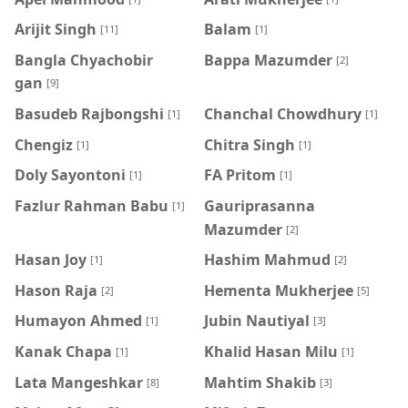
Arijit Singh
Balam
[11]
[1]
Bangla Chyachobir
Bappa Mazumder
[2]
gan
[9]
Basudeb Rajbongshi
Chanchal Chowdhury
[1]
[1]
Chengiz
Chitra Singh
[1]
[1]
Doly Sayontoni
FA Pritom
[1]
[1]
Fazlur Rahman Babu
Gauriprasanna
[1]
Mazumder
[2]
Hasan Joy
Hashim Mahmud
[1]
[2]
Hason Raja
Hementa Mukherjee
[2]
[5]
Humayon Ahmed
Jubin Nautiyal
[1]
[3]
Kanak Chapa
Khalid Hasan Milu
[1]
[1]
Lata Mangeshkar
Mahtim Shakib
[8]
[3]