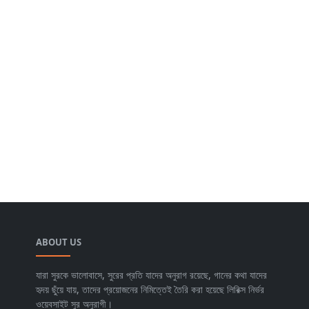
ABOUT US
যারা সুরকে ভালোবাসে, সুরের প্রতি যাদের অনুরাগ রয়েছে, গানের কথা যাদের
হৃদয় ছুঁয়ে যায়, তাদের প্রয়োজনের নিমিত্তেই তৈরি করা হয়েছে লিরিক্স নির্ভর
ওয়েবসাইট সুর অনুরাগী।