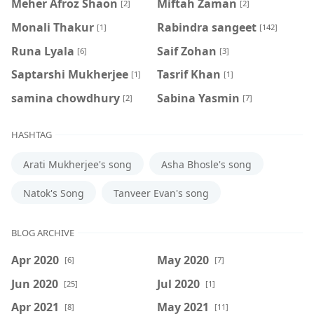
Meher Afroz Shaon
Miftah Zaman
[2]
[2]
Monali Thakur
Rabindra sangeet
[1]
[142]
Runa Lyala
Saif Zohan
[6]
[3]
Saptarshi Mukherjee
Tasrif Khan
[1]
[1]
samina chowdhury
‍Sabina Yasmin
[2]
[7]
HASHTAG
Arati Mukherjee's song
Asha Bhosle's song
Natok's Song
Tanveer Evan's song
BLOG ARCHIVE
Apr 2020
May 2020
[6]
[7]
Jun 2020
Jul 2020
[25]
[1]
Apr 2021
May 2021
[8]
[11]