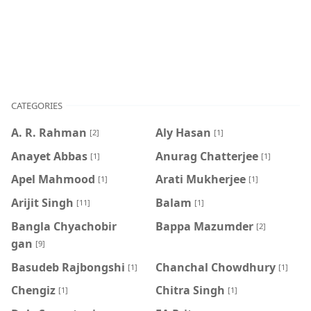
CATEGORIES
A. R. Rahman
Aly Hasan
[2]
[1]
Anayet Abbas
Anurag Chatterjee
[1]
[1]
Apel Mahmood
Arati Mukherjee
[1]
[1]
Arijit Singh
Balam
[11]
[1]
Bangla Chyachobir
Bappa Mazumder
[2]
gan
[9]
Basudeb Rajbongshi
Chanchal Chowdhury
[1]
[1]
Chengiz
Chitra Singh
[1]
[1]