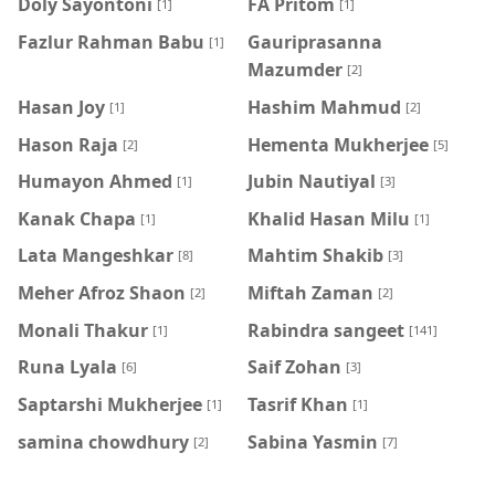
Doly Sayontoni
FA Pritom
[1]
[1]
Fazlur Rahman Babu
Gauriprasanna
[1]
Mazumder
[2]
Hasan Joy
Hashim Mahmud
[1]
[2]
Hason Raja
Hementa Mukherjee
[2]
[5]
Humayon Ahmed
Jubin Nautiyal
[1]
[3]
Kanak Chapa
Khalid Hasan Milu
[1]
[1]
Lata Mangeshkar
Mahtim Shakib
[8]
[3]
Meher Afroz Shaon
Miftah Zaman
[2]
[2]
Monali Thakur
Rabindra sangeet
[1]
[141]
Runa Lyala
Saif Zohan
[6]
[3]
Saptarshi Mukherjee
Tasrif Khan
[1]
[1]
samina chowdhury
‍Sabina Yasmin
[2]
[7]