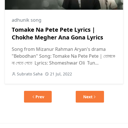
adhunik song
Tomake Na Pete Pete Lyrics |
Chokhe Megher Ana Gona Lyrics
Song from Mizanur Rahman Aryan's drama
"Bebodhan" Song: Tomake Na Pete Pete | তোমাকে
না পেতে পেতে Lyrics: Shomeshwar Oli Tun...
Subrato Saha
21 Jul, 2022
Prev
Next