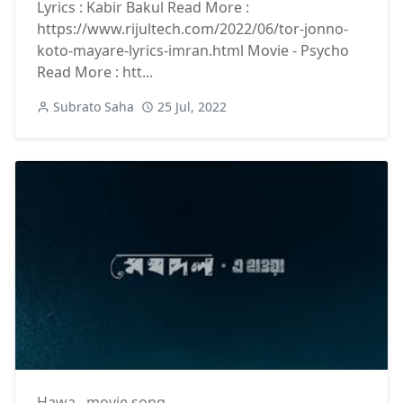
Lyrics : Kabir Bakul Read More :
https://www.rijultech.com/2022/06/tor-jonno-
koto-mayare-lyrics-imran.html Movie - Psycho
Read More : htt...
Subrato Saha
25 Jul, 2022
Hawa
,
movie song