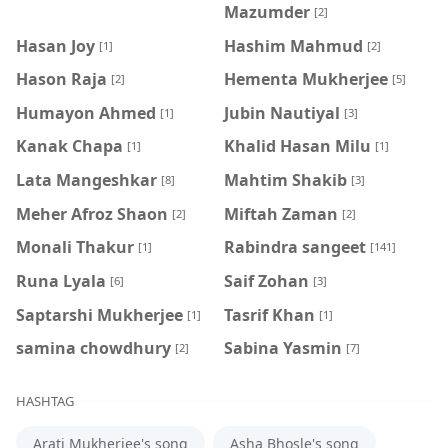
Mazumder
[2]
Hasan Joy
Hashim Mahmud
[1]
[2]
Hason Raja
Hementa Mukherjee
[2]
[5]
Humayon Ahmed
Jubin Nautiyal
[1]
[3]
Kanak Chapa
Khalid Hasan Milu
[1]
[1]
Lata Mangeshkar
Mahtim Shakib
[8]
[3]
Meher Afroz Shaon
Miftah Zaman
[2]
[2]
Monali Thakur
Rabindra sangeet
[1]
[141]
Runa Lyala
Saif Zohan
[6]
[3]
Saptarshi Mukherjee
Tasrif Khan
[1]
[1]
samina chowdhury
‍Sabina Yasmin
[2]
[7]
HASHTAG
Arati Mukherjee's song
Asha Bhosle's song