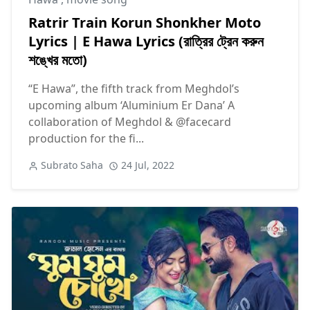
Ratrir Train Korun Shonkher Moto
Lyrics | E Hawa Lyrics (রাত্রির ট্রেন করুন
শঙ্খের মতো)
“E Hawa”, the fifth track from Meghdol’s
upcoming album ‘Aluminium Er Dana’ A
collaboration of Meghdol & @facecard
production for the fi...
Subrato Saha
24 Jul, 2022