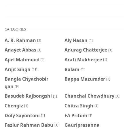
CATEGORIES
A. R. Rahman
Aly Hasan
[2]
[1]
Anayet Abbas
Anurag Chatterjee
[1]
[1]
Apel Mahmood
Arati Mukherjee
[1]
[1]
Arijit Singh
Balam
[11]
[1]
Bangla Chyachobir
Bappa Mazumder
[2]
gan
[9]
Basudeb Rajbongshi
Chanchal Chowdhury
[1]
[1]
Chengiz
Chitra Singh
[1]
[1]
Doly Sayontoni
FA Pritom
[1]
[1]
Fazlur Rahman Babu
Gauriprasanna
[1]