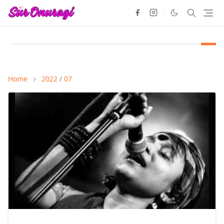
Home
2022
/
07