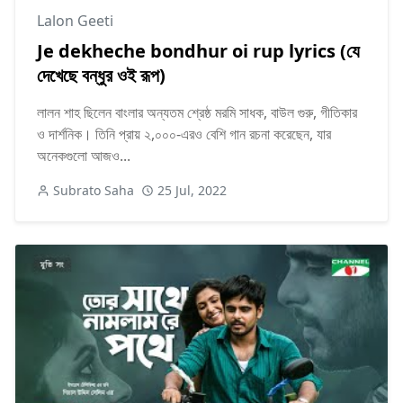
Lalon Geeti
Je dekheche bondhur oi rup lyrics (যে
দেখেছে বন্ধুর ওই রূপ)
লালন শাহ ছিলেন বাংলার অন্যতম শ্রেষ্ঠ মরমি সাধক, বাউল গুরু, গীতিকার
ও দার্শনিক। তিনি প্রায় ২,০০০-এরও বেশি গান রচনা করেছেন, যার
অনেকগুলো আজও...
Subrato Saha
25 Jul, 2022