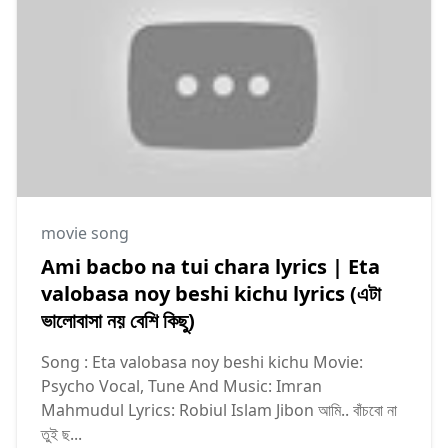
movie song
Ami bacbo na tui chara lyrics | Eta
valobasa noy beshi kichu lyrics (এটা
ভালোবাসা নয় বেশি কিছু)
Song : Eta valobasa noy beshi kichu Movie:
Psycho Vocal, Tune And Music: Imran
Mahmudul Lyrics: Robiul Islam Jibon আমি.. বাঁচবো না
তুই ছ...