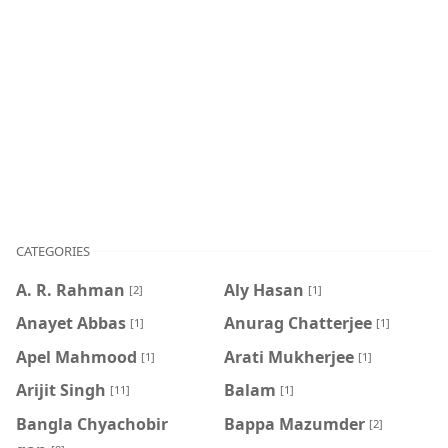
CATEGORIES
A. R. Rahman
Aly Hasan
[2]
[1]
Anayet Abbas
Anurag Chatterjee
[1]
[1]
Apel Mahmood
Arati Mukherjee
[1]
[1]
Arijit Singh
Balam
[11]
[1]
Bangla Chyachobir
Bappa Mazumder
[2]