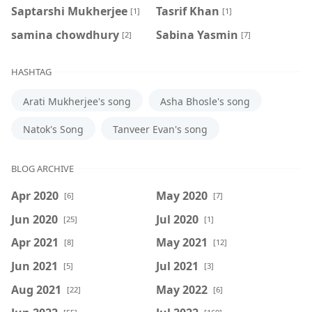
Saptarshi Mukherjee
Tasrif Khan
[1]
[1]
samina chowdhury
‍Sabina Yasmin
[2]
[7]
HASHTAG
Arati Mukherjee's song
Asha Bhosle's song
Natok's Song
Tanveer Evan's song
BLOG ARCHIVE
Apr 2020
May 2020
[6]
[7]
Jun 2020
Jul 2020
[25]
[1]
Apr 2021
May 2021
[8]
[12]
Jun 2021
Jul 2021
[5]
[3]
Aug 2021
May 2022
[22]
[6]