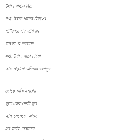
উথাল পাথাল হিয়া
সখা, উথাল পাতাল হিয়া(2)
মাটিরপরে হাত রাখিলাম
যাস না রে পালাইয়া
সখা, উথাল পাতাল হিয়া
আজ ঝড়াবো অভিমান কাশফুল
movie song,Pap Punno
তোকে ডাকি ইশারায়
ভুলে হোক কোটি ভুল
আজ লেগেছে আগুন
চল হারাই অজানায়