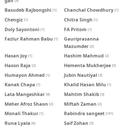
gan
[9]
Basudeb Rajbongshi
Chanchal Chowdhury
[1]
[1]
Chengiz
Chitra Singh
[1]
[1]
Doly Sayontoni
FA Pritom
[1]
[1]
Fazlur Rahman Babu
Gauriprasanna
[1]
Mazumder
[2]
Hasan Joy
Hashim Mahmud
[1]
[2]
Hason Raja
Hementa Mukherjee
[2]
[5]
Humayon Ahmed
Jubin Nautiyal
[1]
[3]
Kanak Chapa
Khalid Hasan Milu
[1]
[1]
Lata Mangeshkar
Mahtim Shakib
[8]
[3]
Meher Afroz Shaon
Miftah Zaman
[2]
[2]
Monali Thakur
Rabindra sangeet
[1]
[141]
Runa Lyala
Saif Zohan
[6]
[3]