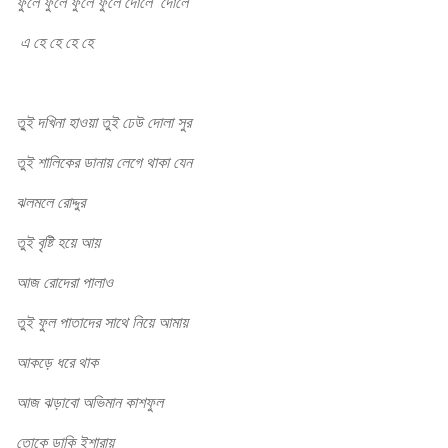
ফুলে ফুলে ফুলে ফুলে দোলে দোলে
এ হে হে হে হে
তু্‌ই দখিনা হাওয়া তুই ঢেউ দোলা সুর
তুই শালিকের ডানায় লেগে থাকা যেন
ঝলমলে রোদ্দুর
তুই বৃষ্টি হয়ে আয়
আজ রোদেরা পালাও
তুই ফুল পাতাদের সাথে নিয়ে আমায়
আকড়ে ধরে থাক
আজ ঝড়াবো অভিমান কাশফুল
তোকে ডাকি ইশারায়