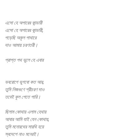
এসো হে অপারের কান্ডারী
এসো হে অপারের কান্ডারী,
পড়েছি অকূল পাথারে
দাও আমায় চরণতরী।
প্রাপ্ত পথ ভুলে হে এবার
Lalon Geeti
ভবরোগে ভুগবো কত আর,
তুমি নিজগুণে শ্রীচরণ দাও
তবেই কূল পেতে পারি।
ছিলাম কোথায় এলাম হেথায়
আবার আমি যাই যেন কোথায়,
তুমি মনোরথের সারথি হয়ে
স্বদেশে নাও মনেরই।