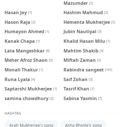
Mazumder
[2]
Hasan Joy
Hashim Mahmud
[1]
[2]
Hason Raja
Hementa Mukherjee
[2]
[5]
Humayon Ahmed
Jubin Nautiyal
[1]
[3]
Kanak Chapa
Khalid Hasan Milu
[1]
[1]
Lata Mangeshkar
Mahtim Shakib
[8]
[3]
Meher Afroz Shaon
Miftah Zaman
[2]
[2]
Monali Thakur
Rabindra sangeet
[1]
[141]
Runa Lyala
Saif Zohan
[6]
[3]
Saptarshi Mukherjee
Tasrif Khan
[1]
[1]
samina chowdhury
‍Sabina Yasmin
[2]
[7]
HASHTAG
Arati Mukherjee's song
Asha Bhosle's song