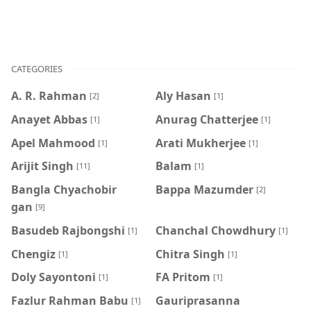
CATEGORIES
A. R. Rahman
Aly Hasan
[2]
[1]
Anayet Abbas
Anurag Chatterjee
[1]
[1]
Apel Mahmood
Arati Mukherjee
[1]
[1]
Arijit Singh
Balam
[11]
[1]
Bangla Chyachobir
Bappa Mazumder
[2]
gan
[9]
Basudeb Rajbongshi
Chanchal Chowdhury
[1]
[1]
Chengiz
Chitra Singh
[1]
[1]
Doly Sayontoni
FA Pritom
[1]
[1]
Fazlur Rahman Babu
Gauriprasanna
[1]