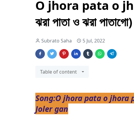
O jhora pata o jh
ঝরা পাতা ও ঝরা পাতাগো)
Subrato Saha
5 Jul, 2022
Table of content
Song:O jhora pata o jhora
Joler gan