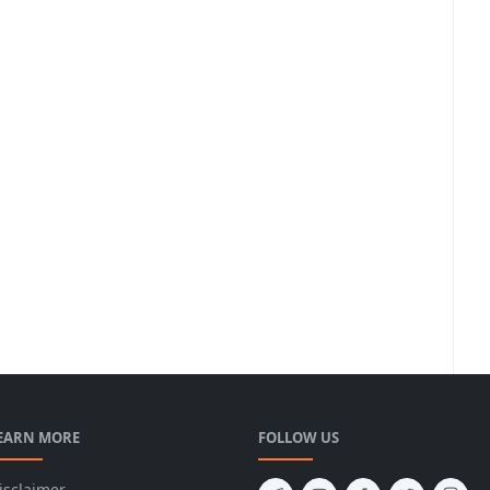
EARN MORE
FOLLOW US
isclaimer