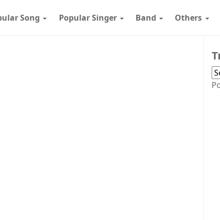
pular Song
Popular Singer
Band
Others
T
P