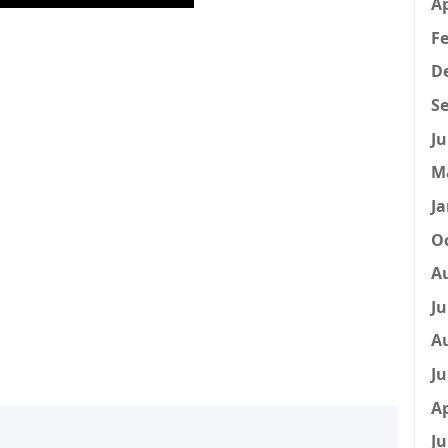
Ap
Fe
D
Se
Ju
M
Ja
Oc
A
Ju
A
Ju
Ap
Ju