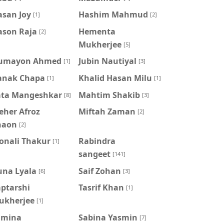
asan Joy
Hashim Mahmud
[1]
[2]
ason Raja
Hementa
[2]
Mukherjee
[5]
umayon Ahmed
Jubin Nautiyal
[1]
[3]
anak Chapa
Khalid Hasan Milu
[1]
[1]
ata Mangeshkar
Mahtim Shakib
[8]
[3]
eher Afroz
Miftah Zaman
[2]
haon
[2]
onali Thakur
Rabindra
[1]
sangeet
[141]
una Lyala
Saif Zohan
[6]
[3]
aptarshi
Tasrif Khan
[1]
ukherjee
[1]
amina
‍Sabina Yasmin
[7]