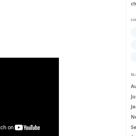
c
HA
BL
A
Ju
Ja
N
Se