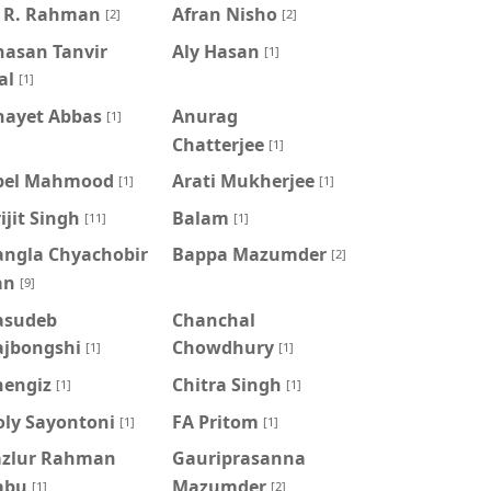
. R. Rahman
Afran Nisho
[2]
[2]
hasan Tanvir
Aly Hasan
[1]
al
[1]
nayet Abbas
Anurag
[1]
Chatterjee
[1]
pel Mahmood
Arati Mukherjee
[1]
[1]
ijit Singh
Balam
[11]
[1]
angla Chyachobir
Bappa Mazumder
[2]
an
[9]
asudeb
Chanchal
ajbongshi
Chowdhury
[1]
[1]
hengiz
Chitra Singh
[1]
[1]
oly Sayontoni
FA Pritom
[1]
[1]
azlur Rahman
Gauriprasanna
abu
Mazumder
[1]
[2]