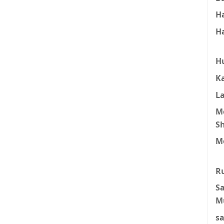
H
H
H
K
L
M
S
M
R
S
M
s