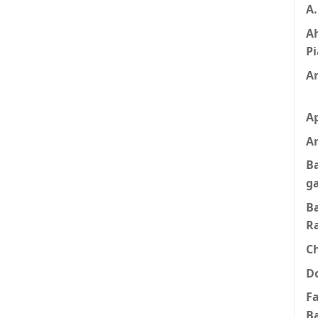
A
A
Pi
A
A
Ar
B
g
B
R
C
D
F
B