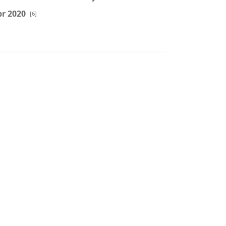
r 2020
[6]