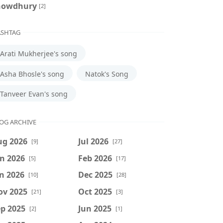
howdhury
[2]
SHTAG
Arati Mukherjee's song
Asha Bhosle's song
Natok's Song
Tanveer Evan's song
OG ARCHIVE
ug 2026
Jul 2026
[9]
[27]
n 2026
Feb 2026
[5]
[17]
n 2026
Dec 2025
[10]
[28]
ov 2025
Oct 2025
[21]
[3]
p 2025
Jun 2025
[2]
[1]