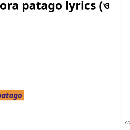
ora patago lyrics (ও
 patago
CA