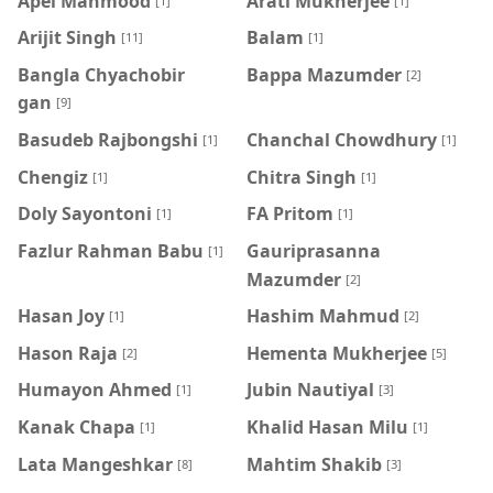
Apel Mahmood
Arati Mukherjee
[1]
[1]
Arijit Singh
Balam
[11]
[1]
Bangla Chyachobir
Bappa Mazumder
[2]
gan
[9]
Basudeb Rajbongshi
Chanchal Chowdhury
[1]
[1]
Chengiz
Chitra Singh
[1]
[1]
Doly Sayontoni
FA Pritom
[1]
[1]
Fazlur Rahman Babu
Gauriprasanna
[1]
Mazumder
[2]
Hasan Joy
Hashim Mahmud
[1]
[2]
Hason Raja
Hementa Mukherjee
[2]
[5]
Humayon Ahmed
Jubin Nautiyal
[1]
[3]
Kanak Chapa
Khalid Hasan Milu
[1]
[1]
Lata Mangeshkar
Mahtim Shakib
[8]
[3]