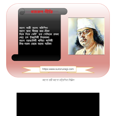
জাগো নারী জাগো বহ্নিশিখা লিরিক্স