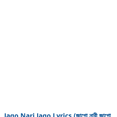
Jago Nari Jago Lyrics (জাগো নারী জাগো