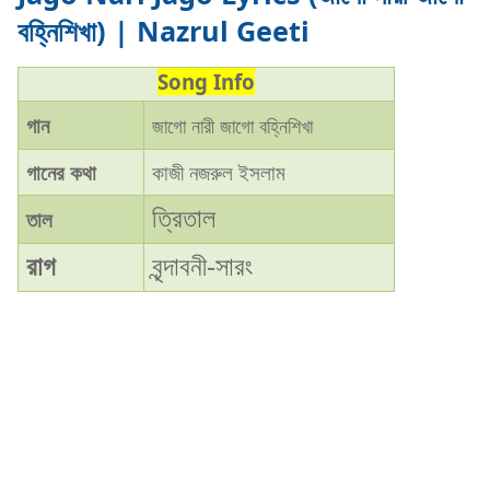
বহ্নিশিখা) | Nazrul Geeti
Song Info
গান
জাগো নারী জাগো বহ্নিশিখা
গানের কথা
কাজী নজরুল ইসলাম
ত্রিতাল
তাল
রাগ
বৃন্দাবনী-সারং