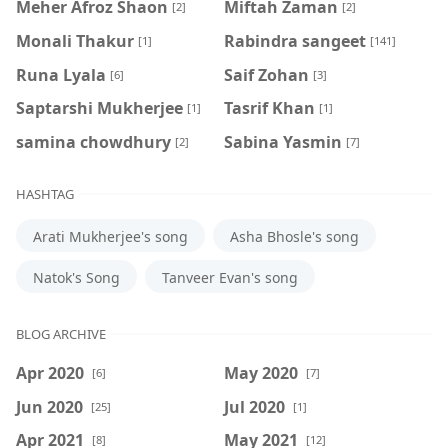
Meher Afroz Shaon
Miftah Zaman
[2]
[2]
Monali Thakur
Rabindra sangeet
[1]
[141]
Runa Lyala
Saif Zohan
[6]
[3]
Saptarshi Mukherjee
Tasrif Khan
[1]
[1]
samina chowdhury
‍Sabina Yasmin
[2]
[7]
HASHTAG
Arati Mukherjee's song
Asha Bhosle's song
Natok's Song
Tanveer Evan's song
BLOG ARCHIVE
Apr 2020
May 2020
[6]
[7]
Jun 2020
Jul 2020
[25]
[1]
Apr 2021
May 2021
[8]
[12]