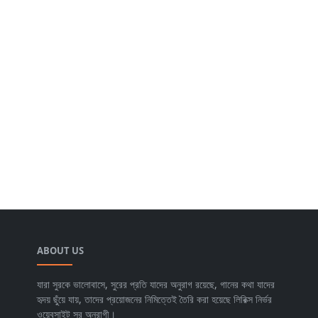
ABOUT US
যারা সুরকে ভালোবাসে, সুরের প্রতি যাদের অনুরাগ রয়েছে, গানের কথা যাদের
হৃদয় ছুঁয়ে যায়, তাদের প্রয়োজনের নিমিত্তেই তৈরি করা হয়েছে লিরিক্স নির্ভর
ওয়েবসাইট সুর অনুরাগী।