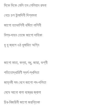
দিকে দিকে মেলি তব লেলিহান রসনা
নেচে চল উন্মাদিনী দিগ্‌বসনা
জাগো হতভাগিনী ধর্ষিতা নাগিনী
বিশ্ব-দাহন তেজে জাগো দাহিকা
ধূ ধূ জ্বলে ওঠ ধূমায়িত অগ্নি
Nazrul Geeti
জাগো মাতা, কন্যা, বধূ, জায়া, ভগ্নী
পতিতোদ্ধারিণী স্বর্গ-স্খলিতা
জাহ্নবী সম বেগে জাগো পদ-দলিতা
মেঘে আনো বালা বজ্রের জ্বালা
চির-বিজয়িনী জাগো জয়ন্তিকা