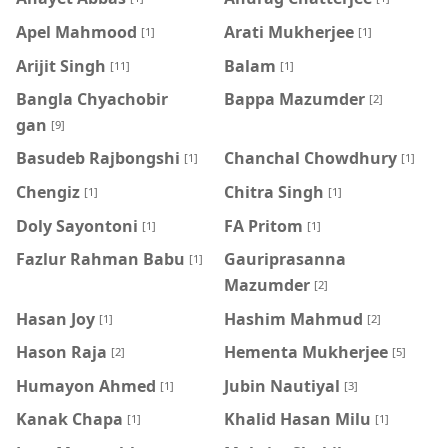
Apel Mahmood
Arati Mukherjee
[1]
[1]
Arijit Singh
Balam
[11]
[1]
Bangla Chyachobir
Bappa Mazumder
[2]
gan
[9]
Basudeb Rajbongshi
Chanchal Chowdhury
[1]
[1]
Chengiz
Chitra Singh
[1]
[1]
Doly Sayontoni
FA Pritom
[1]
[1]
Fazlur Rahman Babu
Gauriprasanna
[1]
Mazumder
[2]
Hasan Joy
Hashim Mahmud
[1]
[2]
Hason Raja
Hementa Mukherjee
[2]
[5]
Humayon Ahmed
Jubin Nautiyal
[1]
[3]
Kanak Chapa
Khalid Hasan Milu
[1]
[1]