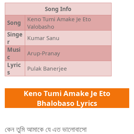
Song Info
Keno Tumi Amake Je Eto
Song
Valobasho
Singe
Kumar Sanu
r
Musi
Arup-Pranay
c
Lyric
Pulak Banerjee
s
Keno Tumi Amake Je Eto
Bhalobaso Lyrics
কেন তুমি আমাকে যে এত ভালোবাসো