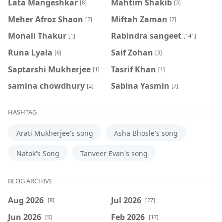
Lata Mangeshkar
Mahtim Shakib
[8]
[3]
Meher Afroz Shaon
Miftah Zaman
[2]
[2]
Monali Thakur
Rabindra sangeet
[1]
[141]
Runa Lyala
Saif Zohan
[6]
[3]
Saptarshi Mukherjee
Tasrif Khan
[1]
[1]
samina chowdhury
‍Sabina Yasmin
[2]
[7]
HASHTAG
Arati Mukherjee's song
Asha Bhosle's song
Natok's Song
Tanveer Evan's song
BLOG ARCHIVE
Aug 2026
Jul 2026
[8]
[27]
Jun 2026
Feb 2026
[5]
[17]