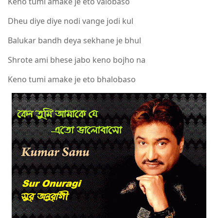
Keno tumi amake je eto valobaso
Dheu diye diye nodi vange jodi kul
Balukar bandh deya sekhane je bhul
Shrote ami bhese jabo keno bojho na
Keno tumi amake je eto bhalobaso