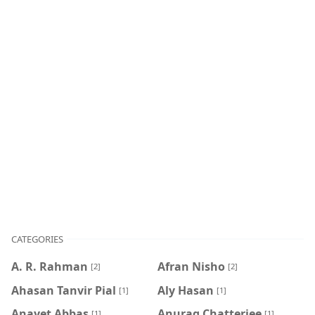
CATEGORIES
A. R. Rahman
Afran Nisho
[2]
[2]
Ahasan Tanvir Pial
Aly Hasan
[1]
[1]
Anayet Abbas
Anurag Chatterjee
[1]
[1]