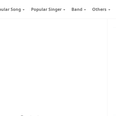
pular Song
Popular Singer
Band
Others