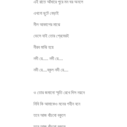
এই রাতে আঁধারে পুরে মন ঘর অনলে
এখনো ছুটে বেড়াই
নীল আকাশের মাঝে
ভেসে যাই তোর প্রেমেরই
নীরব মাঝি হয়ে
নদী রে..... নদী রে....
নদী রে....বকুল নদী রে....
ও তোর জমানো স্মৃতি রেখে দিস নয়নে
নিবি কি আমাকেও মনের গহীন বনে
তবে আজ বাঁচবো বকুলে
তবে আজ বাঁচবো বকুলে