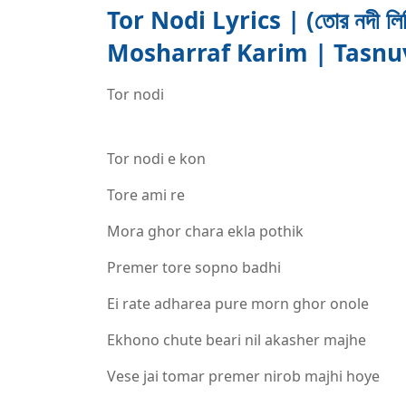
Tor Nodi Lyrics | (তোর নদী লি
Mosharraf Karim | Tasnu
Tor nodi
Bokul Ful
Tor nodi e kon
Tore ami re
Mora ghor chara ekla pothik
Premer tore sopno badhi
Ei rate adharea pure morn ghor onole
Ekhono chute beari nil akasher majhe
Vese jai tomar premer nirob majhi hoye