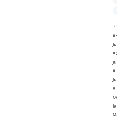
BL
Ap
Ju
Ap
Ju
A
Ju
A
Oc
Ja
M