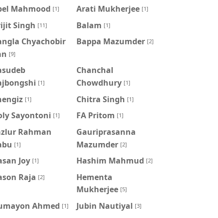
pel Mahmood
Arati Mukherjee
[1]
[1]
ijit Singh
Balam
[11]
[1]
angla Chyachobir
Bappa Mazumder
[2]
an
[9]
asudeb
Chanchal
ajbongshi
Chowdhury
[1]
[1]
hengiz
Chitra Singh
[1]
[1]
oly Sayontoni
FA Pritom
[1]
[1]
azlur Rahman
Gauriprasanna
abu
Mazumder
[1]
[2]
asan Joy
Hashim Mahmud
[1]
[2]
ason Raja
Hementa
[2]
Mukherjee
[5]
umayon Ahmed
Jubin Nautiyal
[1]
[3]