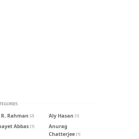
TEGORIES
. R. Rahman
Aly Hasan
[2]
[1]
nayet Abbas
Anurag
[1]
Chatterjee
[1]