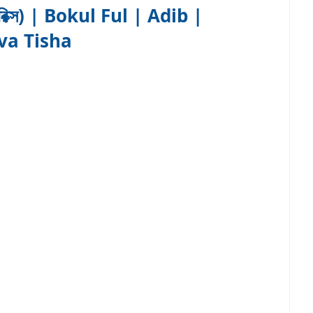
রিক্স) | Bokul Ful | Adib |
va Tisha