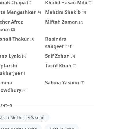
anak Chapa
Khalid Hasan Milu
[1]
[1]
ata Mangeshkar
Mahtim Shakib
[8]
[3]
eher Afroz
Miftah Zaman
[2]
haon
[2]
onali Thakur
Rabindra
[1]
sangeet
[141]
una Lyala
Saif Zohan
[6]
[3]
aptarshi
Tasrif Khan
[1]
ukherjee
[1]
amina
‍Sabina Yasmin
[7]
howdhury
[2]
SHTAG
Arati Mukherjee's song