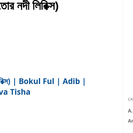
 নদী লিরিক্স)
রিক্স) | Bokul Ful | Adib |
va Tisha
CA
A
A