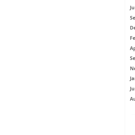
Ju
Se
D
Fe
Ap
Se
N
Ja
Ju
A