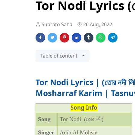
Tor Nodi Lyrics (তোর
Subrato Saha
26 Aug, 2022
Table of content
Tor Nodi Lyrics | (তোর নদী লি
Mosharraf Karim | Tasnu
Song Info
Song
Tor Nodi (
তোর নদী)
Singer
Adib Al Mohsin