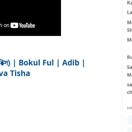
K
L
M
S
M
R
রিক্স) | Bokul Ful | Adib |
S
va Tisha
M
s
c
HA