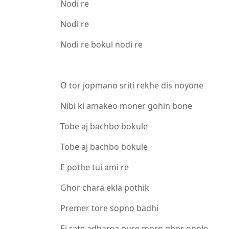
Nodi re
Nodi re
Nodi re bokul nodi re
O tor jopmano sriti rekhe dis noyone
Nibi ki amakeo moner gohin bone
Tobe aj bachbo bokule
Tobe aj bachbo bokule
E pothe tui ami re
Ghor chara ekla pothik
Premer tore sopno badhi
Ei rate adharea pure morn ghor onole