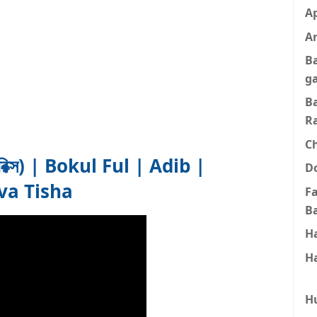
A
Ar
B
g
B
R
C
রিক্স) | Bokul Ful | Adib |
D
va Tisha
F
B
H
H
H