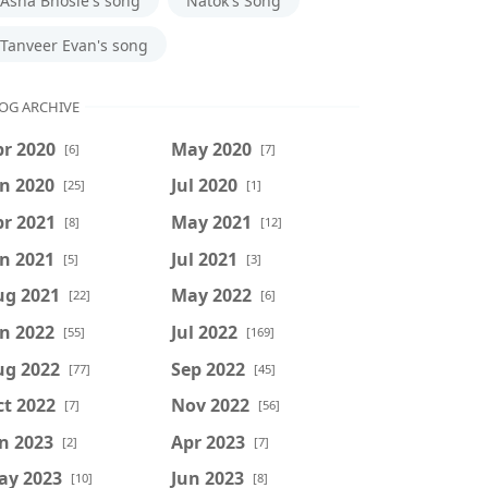
Asha Bhosle's song
Natok's Song
Tanveer Evan's song
OG ARCHIVE
r 2020
May 2020
[6]
[7]
n 2020
Jul 2020
[25]
[1]
r 2021
May 2021
[8]
[12]
n 2021
Jul 2021
[5]
[3]
ug 2021
May 2022
[22]
[6]
n 2022
Jul 2022
[55]
[169]
ug 2022
Sep 2022
[77]
[45]
t 2022
Nov 2022
[7]
[56]
n 2023
Apr 2023
[2]
[7]
ay 2023
Jun 2023
[10]
[8]