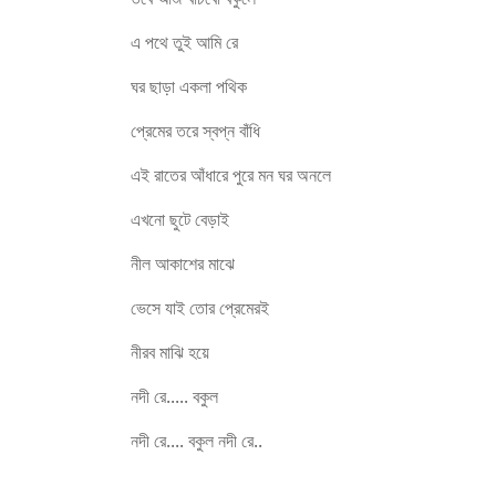
এ পথে তুই আমি রে
ঘর ছাড়া একলা পথিক
প্রেমের তরে ‍স্বপ্ন বাঁধি
এই রাতের আঁধারে পুরে মন ঘর অনলে
এখনো ছুটে বেড়াই
নীল আকাশের মাঝে
ভেসে যাই তোর প্রেমেরই
নীরব মাঝি হয়ে
নদী রে..... বকুল
নদী রে.... বকুল নদী রে..