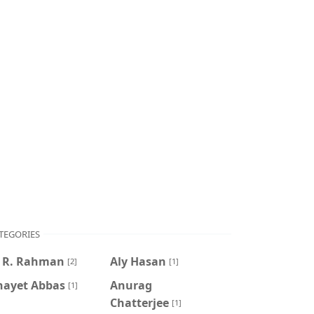
TEGORIES
. R. Rahman
Aly Hasan
[2]
[1]
nayet Abbas
Anurag
[1]
Chatterjee
[1]