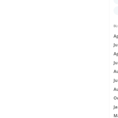
BL
Ap
Ju
Ap
Ju
A
Ju
A
Oc
Ja
M