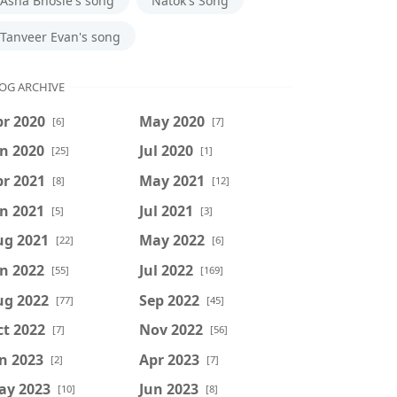
Asha Bhosle's song
Natok's Song
Tanveer Evan's song
OG ARCHIVE
r 2020
May 2020
[6]
[7]
n 2020
Jul 2020
[25]
[1]
r 2021
May 2021
[8]
[12]
n 2021
Jul 2021
[5]
[3]
ug 2021
May 2022
[22]
[6]
n 2022
Jul 2022
[55]
[169]
ug 2022
Sep 2022
[77]
[45]
t 2022
Nov 2022
[7]
[56]
n 2023
Apr 2023
[2]
[7]
ay 2023
Jun 2023
[10]
[8]