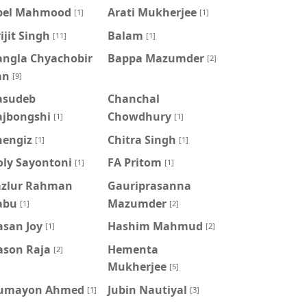
pel Mahmood
Arati Mukherjee
[1]
[1]
ijit Singh
Balam
[11]
[1]
angla Chyachobir
Bappa Mazumder
[2]
an
[9]
asudeb
Chanchal
ajbongshi
Chowdhury
[1]
[1]
hengiz
Chitra Singh
[1]
[1]
oly Sayontoni
FA Pritom
[1]
[1]
azlur Rahman
Gauriprasanna
abu
Mazumder
[1]
[2]
asan Joy
Hashim Mahmud
[1]
[2]
ason Raja
Hementa
[2]
Mukherjee
[5]
umayon Ahmed
Jubin Nautiyal
[1]
[3]