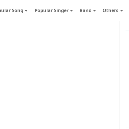
pular Song
Popular Singer
Band
Others