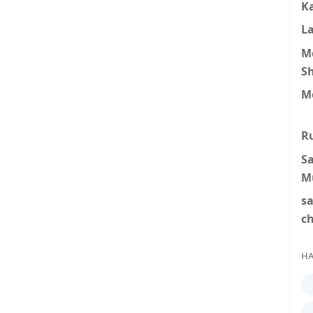
K
L
M
S
M
R
S
M
s
c
HA