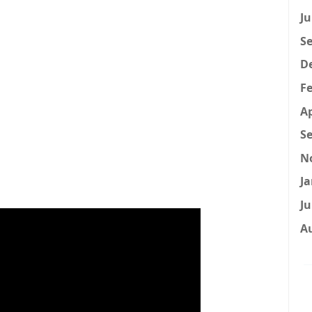
Ju
Se
D
Fe
Ap
Se
N
Ja
Ju
A