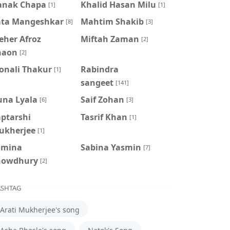
anak Chapa
Khalid Hasan Milu
[1]
[1]
ata Mangeshkar
Mahtim Shakib
[8]
[3]
eher Afroz
Miftah Zaman
[2]
haon
[2]
onali Thakur
Rabindra
[1]
sangeet
[141]
una Lyala
Saif Zohan
[6]
[3]
aptarshi
Tasrif Khan
[1]
ukherjee
[1]
amina
‍Sabina Yasmin
[7]
howdhury
[2]
SHTAG
Arati Mukherjee's song