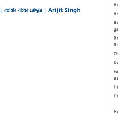
A
র নামের রোদ্দুরে | Arijit Singh
Ar
B
g
B
R
C
D
F
B
H
H
H