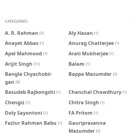
CATEGORIES
A. R. Rahman
Aly Hasan
[2]
[1]
Anayet Abbas
Anurag Chatterjee
[1]
[1]
Apel Mahmood
Arati Mukherjee
[1]
[1]
Arijit Singh
Balam
[11]
[1]
Bangla Chyachobir
Bappa Mazumder
[2]
gan
[9]
Basudeb Rajbongshi
Chanchal Chowdhury
[1]
[1]
Chengiz
Chitra Singh
[1]
[1]
Doly Sayontoni
FA Pritom
[1]
[1]
Fazlur Rahman Babu
Gauriprasanna
[1]
Mazumder
[2]