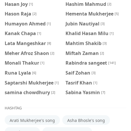
Hasan Joy
Hashim Mahmud
[1]
[2]
Hason Raja
Hementa Mukherjee
[2]
[5]
Humayon Ahmed
Jubin Nautiyal
[1]
[3]
Kanak Chapa
Khalid Hasan Milu
[1]
[1]
Lata Mangeshkar
Mahtim Shakib
[8]
[3]
Meher Afroz Shaon
Miftah Zaman
[2]
[2]
Monali Thakur
Rabindra sangeet
[1]
[141]
Runa Lyala
Saif Zohan
[6]
[3]
Saptarshi Mukherjee
Tasrif Khan
[1]
[1]
samina chowdhury
‍Sabina Yasmin
[2]
[7]
HASHTAG
Arati Mukherjee's song
Asha Bhosle's song