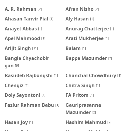
A. R. Rahman
Afran Nisho
[2]
[2]
Ahasan Tanvir Pial
Aly Hasan
[1]
[1]
Anayet Abbas
Anurag Chatterjee
[1]
[1]
Apel Mahmood
Arati Mukherjee
[1]
[1]
Arijit Singh
Balam
[11]
[1]
Bangla Chyachobir
Bappa Mazumder
[2]
gan
[9]
Basudeb Rajbongshi
Chanchal Chowdhury
[1]
[1]
Chengiz
Chitra Singh
[1]
[1]
Doly Sayontoni
FA Pritom
[1]
[1]
Fazlur Rahman Babu
Gauriprasanna
[1]
Mazumder
[2]
Hasan Joy
Hashim Mahmud
[1]
[2]