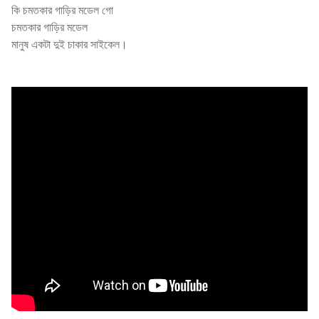
কি চমতকার গাড়ির মডেল গো
চমতকার গাড়ির মডেল
মানুষ একটা দুই চাকার সাইকেল।