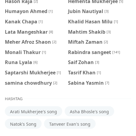
Hason Raja
Hementa Mukherjee
[2]
[5]
Humayon Ahmed
Jubin Nautiyal
[1]
[3]
Kanak Chapa
Khalid Hasan Milu
[1]
[1]
Lata Mangeshkar
Mahtim Shakib
[8]
[3]
Meher Afroz Shaon
Miftah Zaman
[2]
[2]
Monali Thakur
Rabindra sangeet
[1]
[141]
Runa Lyala
Saif Zohan
[6]
[3]
Saptarshi Mukherjee
Tasrif Khan
[1]
[1]
samina chowdhury
‍Sabina Yasmin
[2]
[7]
HASHTAG
Arati Mukherjee's song
Asha Bhosle's song
Natok's Song
Tanveer Evan's song