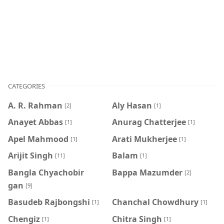
CATEGORIES
A. R. Rahman
Aly Hasan
[2]
[1]
Anayet Abbas
Anurag Chatterjee
[1]
[1]
Apel Mahmood
Arati Mukherjee
[1]
[1]
Arijit Singh
Balam
[11]
[1]
Bangla Chyachobir
Bappa Mazumder
[2]
gan
[9]
Basudeb Rajbongshi
Chanchal Chowdhury
[1]
[1]
Chengiz
Chitra Singh
[1]
[1]