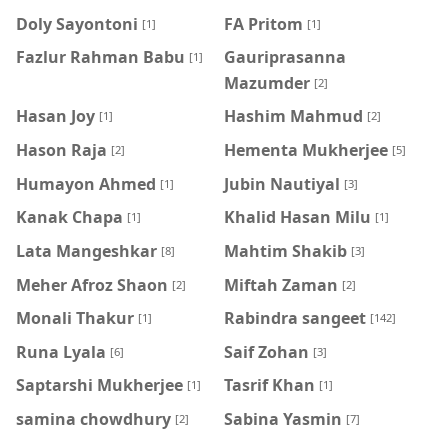
Doly Sayontoni
FA Pritom
[1]
[1]
Fazlur Rahman Babu
Gauriprasanna
[1]
Mazumder
[2]
Hasan Joy
Hashim Mahmud
[1]
[2]
Hason Raja
Hementa Mukherjee
[2]
[5]
Humayon Ahmed
Jubin Nautiyal
[1]
[3]
Kanak Chapa
Khalid Hasan Milu
[1]
[1]
Lata Mangeshkar
Mahtim Shakib
[8]
[3]
Meher Afroz Shaon
Miftah Zaman
[2]
[2]
Monali Thakur
Rabindra sangeet
[1]
[142]
Runa Lyala
Saif Zohan
[6]
[3]
Saptarshi Mukherjee
Tasrif Khan
[1]
[1]
samina chowdhury
‍Sabina Yasmin
[2]
[7]