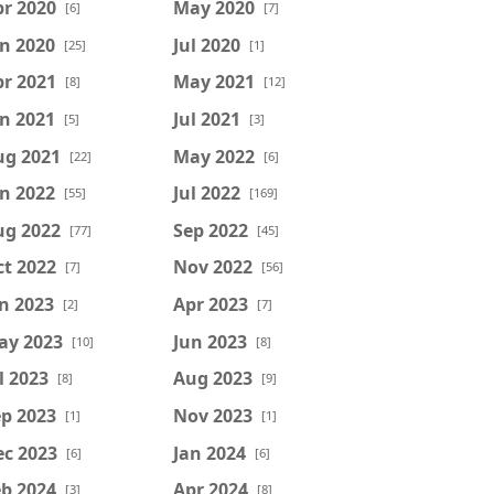
r 2020
May 2020
[6]
[7]
n 2020
Jul 2020
[25]
[1]
r 2021
May 2021
[8]
[12]
n 2021
Jul 2021
[5]
[3]
ug 2021
May 2022
[22]
[6]
n 2022
Jul 2022
[55]
[169]
ug 2022
Sep 2022
[77]
[45]
t 2022
Nov 2022
[7]
[56]
n 2023
Apr 2023
[2]
[7]
ay 2023
Jun 2023
[10]
[8]
l 2023
Aug 2023
[8]
[9]
p 2023
Nov 2023
[1]
[1]
ec 2023
Jan 2024
[6]
[6]
b 2024
Apr 2024
[3]
[8]