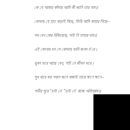
Rabindra sangeet
কে যে আমায় কাঁদায় আমি কী জানি তার নাম॥
কোথায় যে হাত বাড়াই মিছে, ফিরি আমি কাহার পিছে--
সব যেন মোর বিকিয়েছে, পাই নি তাহার দাম॥
এই বেদনার ধন সে কোথায় ভাবি জনম ধ'রে।
ভুবন ভরে আছে যেন, পাই নে জীবন ভরে।
সুখ যারে কয় সকল জনে বাজাই তারে ক্ষণে ক্ষণে--
গভীর সুরে "চাই নে' "চাই নে' বাজে অবিশ্রাম॥