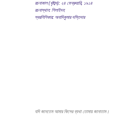
রচনাকাল (খৃষ্টাব্দ): ২৪ ফেব্রুয়ারি, ১৯১৪
রচনাস্থান: শিলাইদহ
স্বরলিপিকার: অনাদিকুমার দস্তিদার
যদি জানতেম আমার কিসের ব্যথা তোমায় জানাতাম।