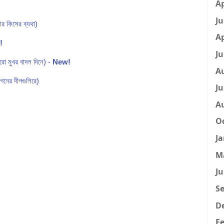
Ap
Ju
 কিসের ব্যথা)
Ap
!
Ju
 মুখর বাদল দিনে) -
New!
A
নের দীপগুলিরে)
Ju
A
Oc
Ja
M
Ju
Se
D
Fe