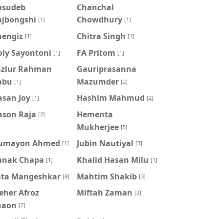
asudeb
Chanchal
ajbongshi
Chowdhury
[1]
[1]
hengiz
Chitra Singh
[1]
[1]
oly Sayontoni
FA Pritom
[1]
[1]
azlur Rahman
Gauriprasanna
abu
Mazumder
[1]
[2]
asan Joy
Hashim Mahmud
[1]
[2]
ason Raja
Hementa
[2]
Mukherjee
[5]
umayon Ahmed
Jubin Nautiyal
[1]
[3]
anak Chapa
Khalid Hasan Milu
[1]
[1]
ata Mangeshkar
Mahtim Shakib
[8]
[3]
eher Afroz
Miftah Zaman
[2]
haon
[2]