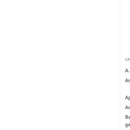
CA
A
A
A
Ar
B
g