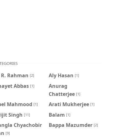
TEGORIES
. R. Rahman
Aly Hasan
[2]
[1]
nayet Abbas
Anurag
[1]
Chatterjee
[1]
pel Mahmood
Arati Mukherjee
[1]
[1]
ijit Singh
Balam
[11]
[1]
angla Chyachobir
Bappa Mazumder
[2]
an
[9]