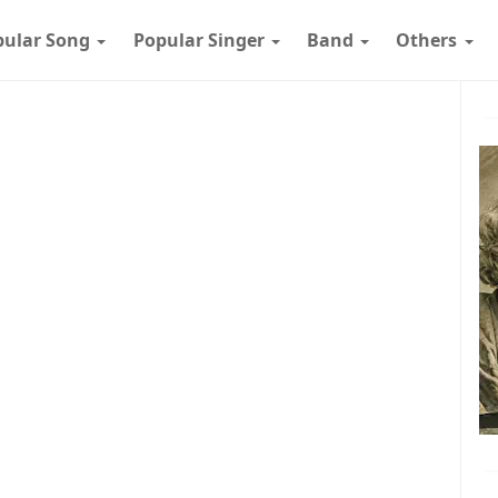
pular Song
Popular Singer
Band
Others