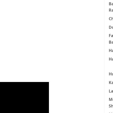
B
R
C
D
F
B
H
H
H
K
L
M
S