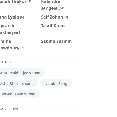
onali Thakur
Rabindra
[1]
sangeet
[141]
una Lyala
Saif Zohan
[6]
[3]
aptarshi
Tasrif Khan
[1]
ukherjee
[1]
amina
‍Sabina Yasmin
[7]
howdhury
[2]
SHTAG
Arati Mukherjee's song
Asha Bhosle's song
Natok's Song
Tanveer Evan's song
OG ARCHIVE