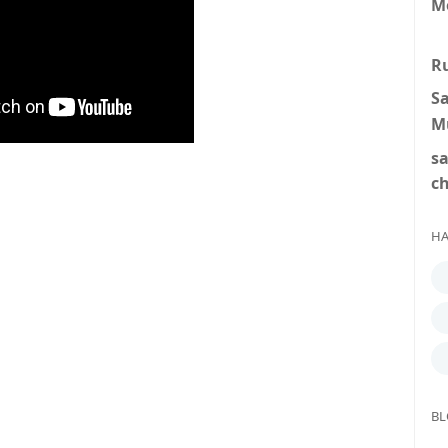
M
R
S
M
s
c
HA
BL