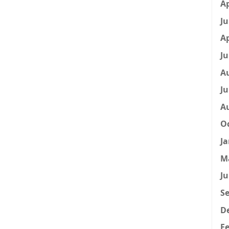
Ap
Ju
Ap
Ju
A
Ju
A
Oc
Ja
M
Ju
Se
D
Fe