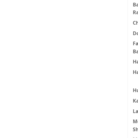
B
R
C
D
F
B
H
H
H
K
L
M
S