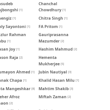
asudeb
Chanchal
ajbongshi
Chowdhury
[1]
[1]
hengiz
Chitra Singh
[1]
[1]
oly Sayontoni
FA Pritom
[1]
[1]
azlur Rahman
Gauriprasanna
abu
Mazumder
[1]
[2]
asan Joy
Hashim Mahmud
[1]
[2]
ason Raja
Hementa
[2]
Mukherjee
[5]
umayon Ahmed
Jubin Nautiyal
[1]
[3]
anak Chapa
Khalid Hasan Milu
[1]
[1]
ata Mangeshkar
Mahtim Shakib
[8]
[3]
eher Afroz
Miftah Zaman
[2]
haon
[2]