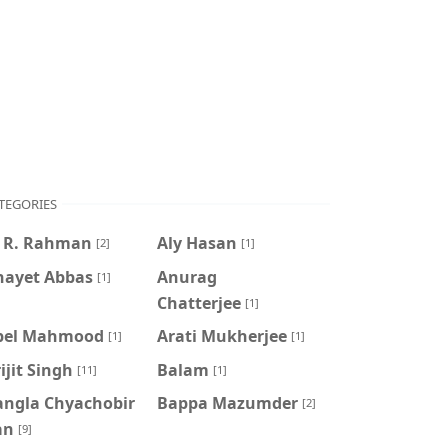
TEGORIES
. R. Rahman
Aly Hasan
[2]
[1]
nayet Abbas
Anurag
[1]
Chatterjee
[1]
pel Mahmood
Arati Mukherjee
[1]
[1]
ijit Singh
Balam
[11]
[1]
angla Chyachobir
Bappa Mazumder
[2]
an
[9]