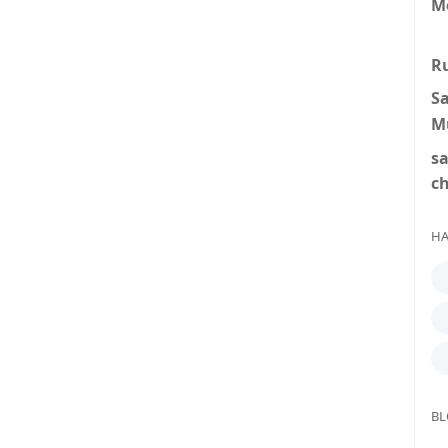
M
R
S
M
s
c
HA
BL