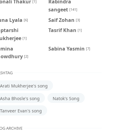
onali Thakur
Rabindra
[1]
sangeet
[141]
una Lyala
Saif Zohan
[6]
[3]
aptarshi
Tasrif Khan
[1]
ukherjee
[1]
amina
‍Sabina Yasmin
[7]
howdhury
[2]
SHTAG
Arati Mukherjee's song
Asha Bhosle's song
Natok's Song
Tanveer Evan's song
OG ARCHIVE