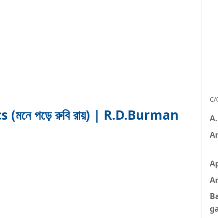
CA
(মনে পড়ে রুবি রায়) | R.D.Burman
A
A
A
Ar
B
g