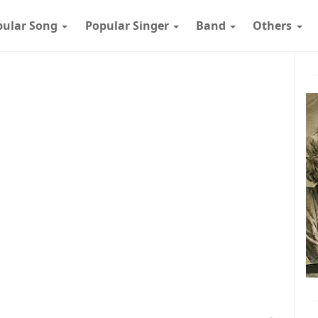
pular Song
Popular Singer
Band
Others