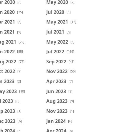
r 2020
May 2020
[6]
[7]
n 2020
Jul 2020
[25]
[1]
r 2021
May 2021
[8]
[12]
n 2021
Jul 2021
[5]
[3]
ug 2021
May 2022
[22]
[6]
n 2022
Jul 2022
[55]
[169]
ug 2022
Sep 2022
[77]
[45]
t 2022
Nov 2022
[7]
[56]
n 2023
Apr 2023
[2]
[7]
ay 2023
Jun 2023
[10]
[8]
l 2023
Aug 2023
[8]
[9]
p 2023
Nov 2023
[1]
[1]
ec 2023
Jan 2024
[6]
[6]
b 2024
Apr 2024
[3]
[8]