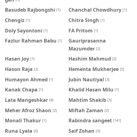
Basudeb Rajbongshi
Chanchal Chowdhury
[1]
[1]
Chengiz
Chitra Singh
[1]
[1]
Doly Sayontoni
FA Pritom
[1]
[1]
Fazlur Rahman Babu
Gauriprasanna
[1]
Mazumder
[2]
Hasan Joy
Hashim Mahmud
[1]
[2]
Hason Raja
Hementa Mukherjee
[2]
[5]
Humayon Ahmed
Jubin Nautiyal
[1]
[3]
Kanak Chapa
Khalid Hasan Milu
[1]
[1]
Lata Mangeshkar
Mahtim Shakib
[8]
[3]
Meher Afroz Shaon
Miftah Zaman
[2]
[2]
Monali Thakur
Rabindra sangeet
[1]
[141]
Runa Lyala
Saif Zohan
[6]
[3]