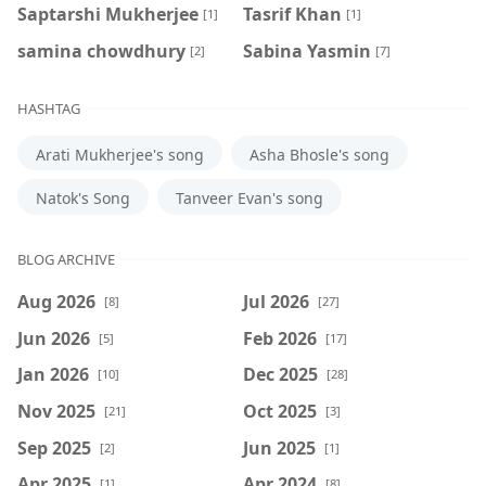
Saptarshi Mukherjee
Tasrif Khan
[1]
[1]
samina chowdhury
‍Sabina Yasmin
[2]
[7]
HASHTAG
Arati Mukherjee's song
Asha Bhosle's song
Natok's Song
Tanveer Evan's song
BLOG ARCHIVE
Aug 2026
Jul 2026
[8]
[27]
Jun 2026
Feb 2026
[5]
[17]
Jan 2026
Dec 2025
[10]
[28]
Nov 2025
Oct 2025
[21]
[3]
Sep 2025
Jun 2025
[2]
[1]
Apr 2025
Apr 2024
[1]
[8]