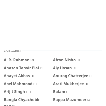
CATEGORIES
A. R. Rahman
Afran Nisho
[2]
[2]
Ahasan Tanvir Pial
Aly Hasan
[1]
[1]
Anayet Abbas
Anurag Chatterjee
[1]
[1]
Apel Mahmood
Arati Mukherjee
[1]
[1]
Arijit Singh
Balam
[11]
[1]
Bangla Chyachobir
Bappa Mazumder
[2]
gan
[9]