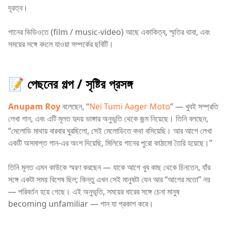
দূরত্ব।
গানের ভিডিওতে (film / music-video) আছে একাকিত্ব, স্মৃতির থাবা, এবং
সময়ের সঙ্গে বদলে যাওয়া সম্পর্কের ছবিটি।
📝 পেছনের গল্প / সৃষ্টির প্রসঙ্গ
Anupam Roy
বলেছেন, “
Nei Tumi Aager Moto
” — খুবই সম্প্রতি
লেখা গান, এবং এটি মূলত হৃদয় ভাঙ্গার অনুভূতি থেকে জন্ম নিয়েছে। তিনি বলছেন,
“মেলোডি মাথায় বারবার ঘুরছিলো, সেই মেলোডিতে কথা বসিয়েছি। আর আগে লেখা
একটি অসমাপ্ত গান-এর অংশ দিয়েছি, মিলিয়ে গানের পুরো কাঠামো তৈরি হয়েছে।”
তিনি মূলত এমন কাউকে স্মরণ করছেন — যাকে আগে খুব কাছ থেকে চিনতেন, যাঁর
সঙ্গে একটা সময় বিশেষ ছিল; কিন্তু এখন সেই মানুষটা যেন আর “আগের মতো” নয়
— পরিবর্তন হয়ে গেছে। এই অনুভূতি, সময়ের ধারের সঙ্গে চেনা মানুষ
becoming unfamiliar — গান যা প্রকাশ করে।