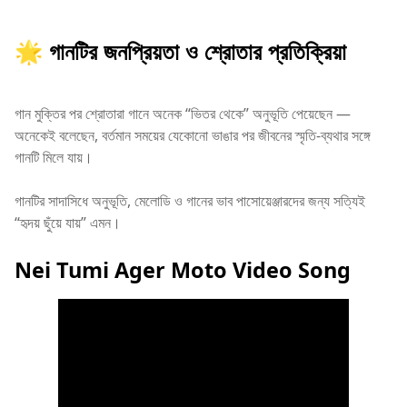
🌟 গানটির জনপ্রিয়তা ও শ্রোতার প্রতিক্রিয়া
গান মুক্তির পর শ্রোতারা গানে অনেক “ভিতর থেকে” অনুভূতি পেয়েছেন —
অনেকেই বলেছেন, বর্তমান সময়ের যেকোনো ভাঙার পর জীবনের স্মৃতি-ব্যথার সঙ্গে
গানটি মিলে যায়।
গানটির সাদাসিধে অনুভূতি, মেলোডি ও গানের ভাব পাসোয়েঞ্জারদের জন্য সত্যিই
“হৃদয় ছুঁয়ে যায়” এমন।
Nei Tumi Ager Moto Video Song