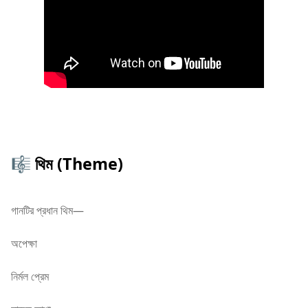
🎼 থিম (Theme)
গানটির প্রধান থিম—
অপেক্ষা
নির্মল প্রেম