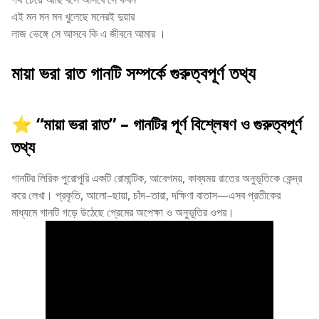
এই মন মন মন খুলেছে মনেরই দুয়ার
লাজ ভেঙ্গে সে আসবে কি এ জীবনে আমার ।
মায়া ভরা রাত গানটি সম্পর্কে গুরুত্বপূর্ণ তথ্য
⭐ “মায়া ভরা রাত” – গানটির পূর্ণ বিশ্লেষণ ও গুরুত্বপূর্ণ
তথ্য
গানটির লিরিক পুরোপুরি একটি রোমান্টিক, আবেগময়, কাব্যময় রাতের অনুভূতিকে কেন্দ্র
করে লেখা। প্রকৃতি, আলো–ছায়া, চাঁদ–তারা, দক্ষিণা বাতাস—এসব প্রতীকের
মাধ্যমে গানটি গড়ে উঠেছে প্রেমের অপেক্ষা ও অনুভূতির ওপর।