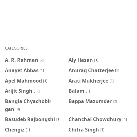
CATEGORIES
A. R. Rahman
Aly Hasan
[2]
[1]
Anayet Abbas
Anurag Chatterjee
[1]
[1]
Apel Mahmood
Arati Mukherjee
[1]
[1]
Arijit Singh
Balam
[11]
[1]
Bangla Chyachobir
Bappa Mazumder
[2]
gan
[9]
Basudeb Rajbongshi
Chanchal Chowdhury
[1]
[1]
Chengiz
Chitra Singh
[1]
[1]