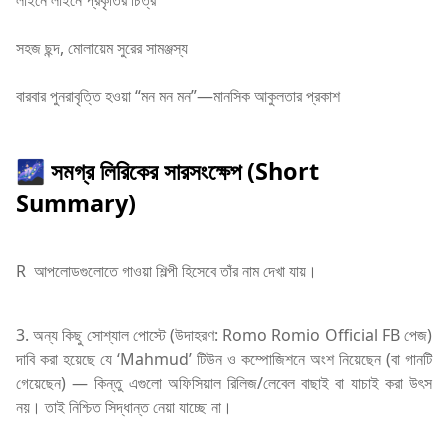
সহজ ছন্দ, মোলায়েম সুরের সামঞ্জস্য
বারবার পুনরাবৃত্তি হওয়া “মন মন মন”—মানসিক আকুলতার প্রকাশ
🌌 সমগ্র লিরিকের সারসংক্ষেপ (Short
Summary)
R আপলোডগুলোতে গাওয়া শিল্পী হিসেবে তাঁর নাম দেখা যায়।
3. অন্য কিছু সোশ্যাল পোস্টে (উদাহরণ: Romo Romio Official FB পেজ)
দাবি করা হয়েছে যে ‘Mahmud’ টিউন ও কম্পোজিশনে অংশ নিয়েছেন (বা গানটি
গেয়েছেন) — কিন্তু এগুলো অফিসিয়াল রিলিজ/লেবেল বাছাই বা যাচাই করা উৎস
নয়। তাই নিশ্চিত সিদ্ধান্ত নেয়া যাচ্ছে না।