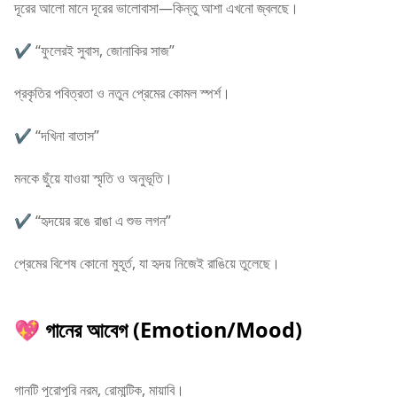
দূরের আলো মানে দূরের ভালোবাসা—কিন্তু আশা এখনো জ্বলছে।
✔ “ফুলেরই সুবাস, জোনাকির সাজ”
প্রকৃতির পবিত্রতা ও নতুন প্রেমের কোমল স্পর্শ।
✔ “দখিনা বাতাস”
মনকে ছুঁয়ে যাওয়া স্মৃতি ও অনুভূতি।
✔ “হৃদয়ের রঙে রাঙা এ শুভ লগন”
প্রেমের বিশেষ কোনো মুহূর্ত, যা হৃদয় নিজেই রাঙিয়ে তুলেছে।
💖 গানের আবেগ (Emotion/Mood)
গানটি পুরোপুরি নরম, রোমান্টিক, মায়াবি।