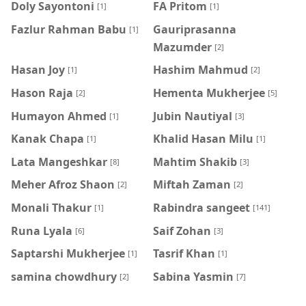
Doly Sayontoni
FA Pritom
[1]
[1]
Fazlur Rahman Babu
Gauriprasanna
[1]
Mazumder
[2]
Hasan Joy
Hashim Mahmud
[1]
[2]
Hason Raja
Hementa Mukherjee
[2]
[5]
Humayon Ahmed
Jubin Nautiyal
[1]
[3]
Kanak Chapa
Khalid Hasan Milu
[1]
[1]
Lata Mangeshkar
Mahtim Shakib
[8]
[3]
Meher Afroz Shaon
Miftah Zaman
[2]
[2]
Monali Thakur
Rabindra sangeet
[1]
[141]
Runa Lyala
Saif Zohan
[6]
[3]
Saptarshi Mukherjee
Tasrif Khan
[1]
[1]
samina chowdhury
‍Sabina Yasmin
[2]
[7]