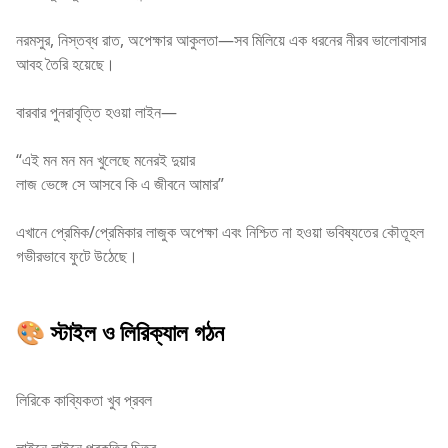
নরমসুর, নিস্তব্ধ রাত, অপেক্ষার আকুলতা—সব মিলিয়ে এক ধরনের নীরব ভালোবাসার
আবহ তৈরি হয়েছে।
বারবার পুনরাবৃত্তি হওয়া লাইন—
“এই মন মন মন খুলেছে মনেরই দুয়ার
লাজ ভেঙ্গে সে আসবে কি এ জীবনে আমার”
এখানে প্রেমিক/প্রেমিকার লাজুক অপেক্ষা এবং নিশ্চিত না হওয়া ভবিষ্যতের কৌতূহল
গভীরভাবে ফুটে উঠেছে।
🎨 স্টাইল ও লিরিক্যাল গঠন
লিরিকে কাব্যিকতা খুব প্রবল
লাইনে লাইনে প্রকৃতির চিত্র