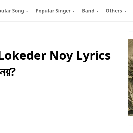
pular Song
Popular Singer
Band
Others
 Lokeder Noy Lyrics
 নয়?