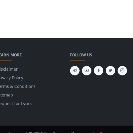
EARN MORE
FOLLOW US
isclaimer
rivacy Policy
erms & Conditions
itemap
equest for Lyrics