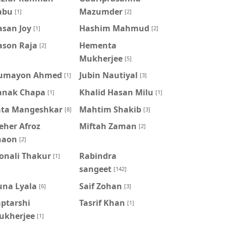
abu
Mazumder
[1]
[2]
asan Joy
Hashim Mahmud
[1]
[2]
ason Raja
Hementa
[2]
Mukherjee
[5]
umayon Ahmed
Jubin Nautiyal
[1]
[3]
anak Chapa
Khalid Hasan Milu
[1]
[1]
ata Mangeshkar
Mahtim Shakib
[8]
[3]
eher Afroz
Miftah Zaman
[2]
haon
[2]
onali Thakur
Rabindra
[1]
sangeet
[142]
una Lyala
Saif Zohan
[6]
[3]
aptarshi
Tasrif Khan
[1]
ukherjee
[1]