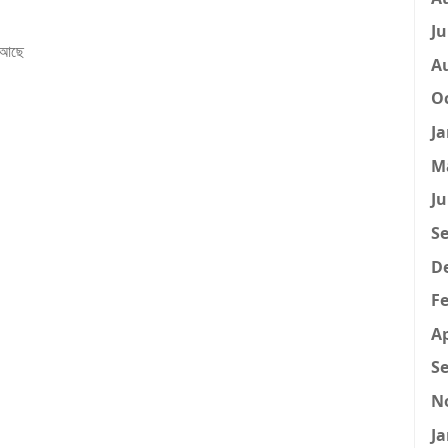
Ju
র আছে
A
Oc
Ja
M
Ju
Se
D
Fe
Ap
Se
N
Ja