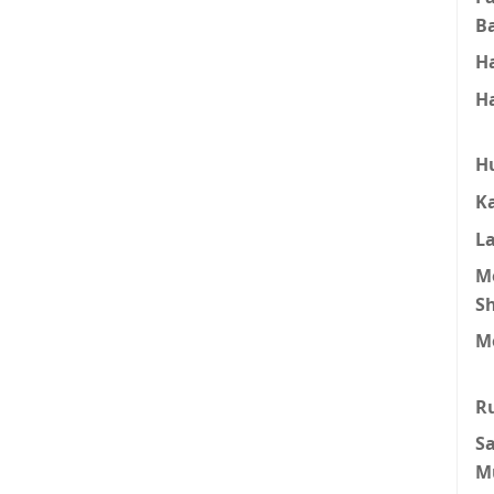
B
H
H
H
K
L
M
S
M
R
S
M