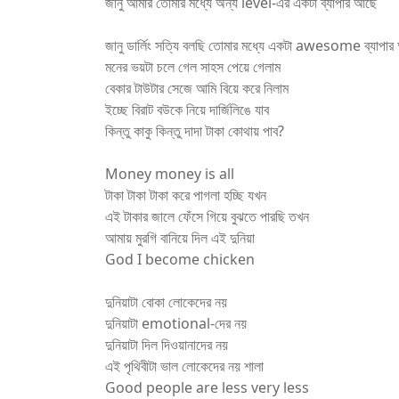
জানু আমার তোমার মধ্যে অন্য level-এর একটা ব্যাপার আছে
জানু ডার্লিং সত্যি বলছি তোমার মধ্যে একটা awesome ব্যাপা
মনের ভয়টা চলে গেল সাহস পেয়ে গেলাম
বেকার টাউটার সেজে আমি বিয়ে করে নিলাম
ইচ্ছে বিরাট বউকে নিয়ে দার্জিলিঙে যাব
কিন্তু কাকু কিন্তু দাদা টাকা কোথায় পাব?
Money money is all
টাকা টাকা টাকা করে পাগলা হচ্ছি যখন
এই টাকার জালে ফেঁসে গিয়ে বুঝতে পারছি তখন
আমায় মুরগি বানিয়ে দিল এই দুনিয়া
God I become chicken
দুনিয়াটা বোকা লোকেদের নয়
দুনিয়াটা emotional-দের নয়
দুনিয়াটা দিল দিওয়ানাদের নয়
এই পৃথিবীটা ভাল লোকেদের নয় শালা
Good people are less very less