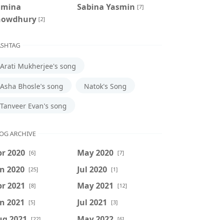
amina
‍Sabina Yasmin
[7]
howdhury
[2]
SHTAG
Arati Mukherjee's song
Asha Bhosle's song
Natok's Song
Tanveer Evan's song
OG ARCHIVE
r 2020
May 2020
[6]
[7]
n 2020
Jul 2020
[25]
[1]
r 2021
May 2021
[8]
[12]
n 2021
Jul 2021
[5]
[3]
ug 2021
May 2022
[22]
[6]