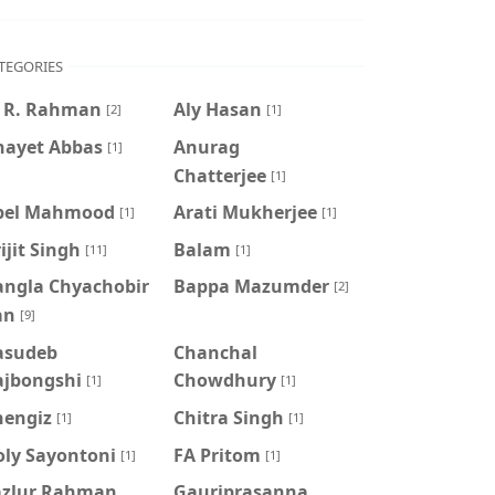
TEGORIES
. R. Rahman
Aly Hasan
[2]
[1]
nayet Abbas
Anurag
[1]
Chatterjee
[1]
pel Mahmood
Arati Mukherjee
[1]
[1]
ijit Singh
Balam
[11]
[1]
angla Chyachobir
Bappa Mazumder
[2]
an
[9]
asudeb
Chanchal
ajbongshi
Chowdhury
[1]
[1]
hengiz
Chitra Singh
[1]
[1]
oly Sayontoni
FA Pritom
[1]
[1]
azlur Rahman
Gauriprasanna