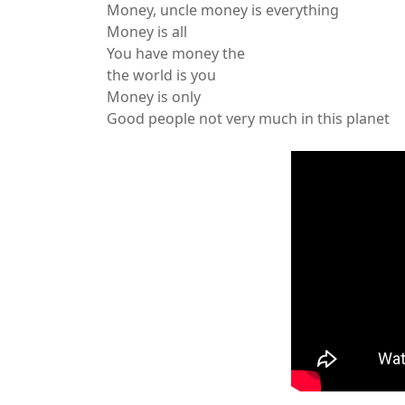
Money, uncle money is everything
Money is all
You have money the
the world is you
Money is only
Good people not very much in this planet