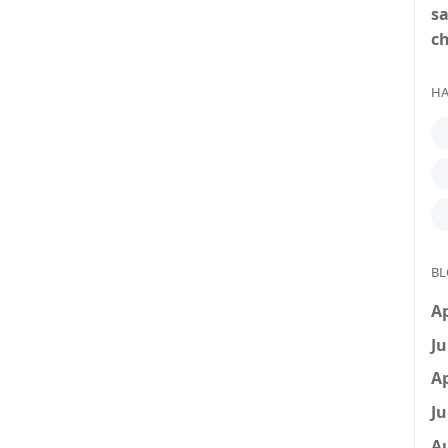
s
c
HA
BL
Ap
Ju
Ap
Ju
A