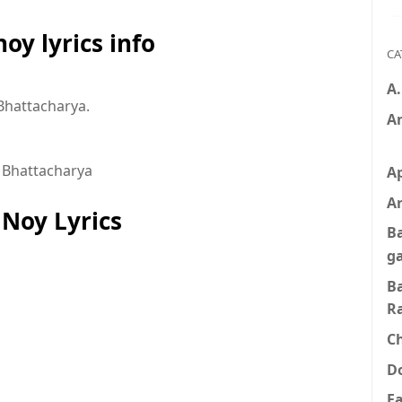
noy lyrics info
CA
A
Bhattacharya.
A
 Bhattacharya
A
Ar
 Noy Lyrics
B
g
B
R
C
D
F