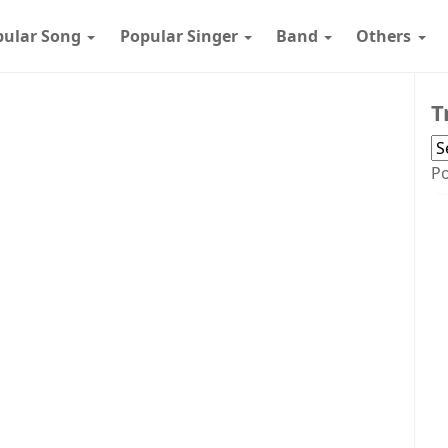
pular Song
Popular Singer
Band
Others
T
P