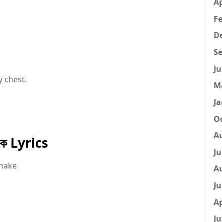
Ap
Fe
D
Se
Ju
my chest.
M
Ja
Oc
A
থাকে Lyrics
Ju
thake
A
Ju
Ap
Ju