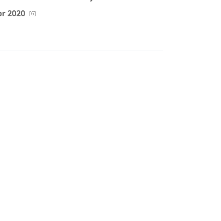
r 2020
[6]