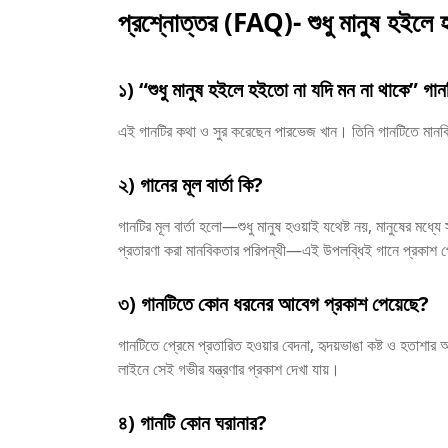
প্রশ্নোত্তর (FAQ)-
শুধু মানুষ হইলে
১) “শুধু মানুষ হইলে হইতো না যদি মন না থাকে” গা
এই গানটির কথা ও সুর করেছেন পারভেজ খান। তিনি গানটিতে মানব
২) গানের মূল বার্তা কি?
গানটির মূল বার্তা হলো—শুধু মানুষ হওয়াই যথেষ্ট নয়, মানুষের মধ্য
প্রতারণা করা মানবিকতার পরিপন্থী—এই উপলব্ধিই গানে প্রকাশ
৩) গানটিতে কোন ধরনের আবেগ প্রকাশ পেয়েছে?
গানটিতে প্রেমে প্রতারিত হওয়ার বেদনা, হৃদয়ভাঙা কষ্ট ও হতাশার আ
লাইনে সেই গভীর যন্ত্রণার প্রকাশ দেখা যায়।
৪) গানটি কোন ঘরানার?