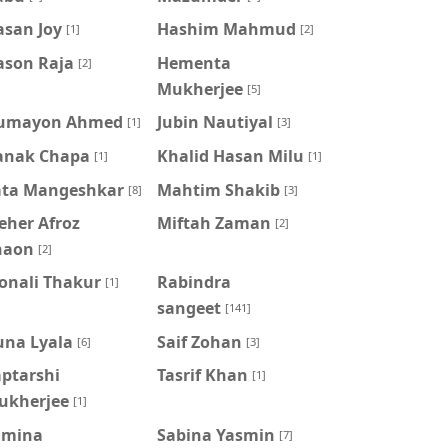
asan Joy
Hashim Mahmud
[1]
[2]
ason Raja
Hementa
[2]
Mukherjee
[5]
umayon Ahmed
Jubin Nautiyal
[1]
[3]
anak Chapa
Khalid Hasan Milu
[1]
[1]
ata Mangeshkar
Mahtim Shakib
[8]
[3]
eher Afroz
Miftah Zaman
[2]
haon
[2]
onali Thakur
Rabindra
[1]
sangeet
[141]
una Lyala
Saif Zohan
[6]
[3]
aptarshi
Tasrif Khan
[1]
ukherjee
[1]
amina
‍Sabina Yasmin
[7]