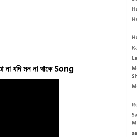
H
H
H
K
L
ইতো না যদি মন না থাকে Song
M
S
M
R
S
M
s