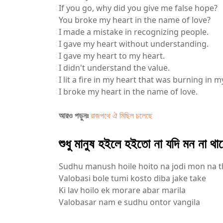
If you go, why did you give me false hope?
You broke my heart in the name of love?
I made a mistake in recognizing people.
I gave my heart without understanding.
I gave my heart to my heart.
I didn't understand the value.
I lit a fire in my heart that was burning in 
I broke my heart in the name of love.
আরও পড়ুনঃ
রাজপথে ঐ মিছিল চলেছে
শুধু মানুষ হইলে হইতো না যদি মন না 
Sudhu manush hoile hoito na jodi mon na 
Valobasi bole tumi kosto diba jake take
Ki lav hoilo ek morare abar marila
Valobasar nam e sudhu ontor vangila