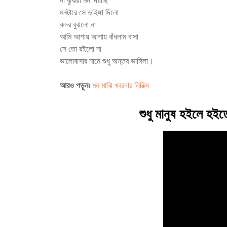
না বুঝিয়া মন দিয়াছি
মনটারে সে ভাইঙ্গা দিলো
কদর বুঝলো না
আমি আশায় আশায় বাঁধলাম বাসা
সে তো রইলো না
ভালোবাসার নামে শুধু অন্তর ভাঙ্গিলা।
আরও পড়ুনঃ
মন মাঝি খবরদার লিরিক্স
শুধু মানুষ হইলে হ