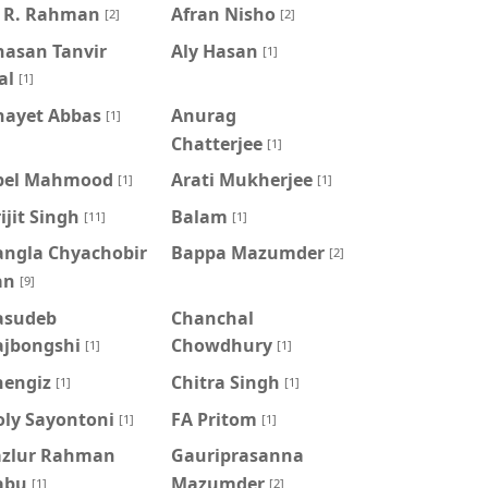
. R. Rahman
Afran Nisho
[2]
[2]
hasan Tanvir
Aly Hasan
[1]
al
[1]
nayet Abbas
Anurag
[1]
Chatterjee
[1]
pel Mahmood
Arati Mukherjee
[1]
[1]
ijit Singh
Balam
[11]
[1]
angla Chyachobir
Bappa Mazumder
[2]
an
[9]
asudeb
Chanchal
ajbongshi
Chowdhury
[1]
[1]
hengiz
Chitra Singh
[1]
[1]
oly Sayontoni
FA Pritom
[1]
[1]
azlur Rahman
Gauriprasanna
abu
Mazumder
[1]
[2]