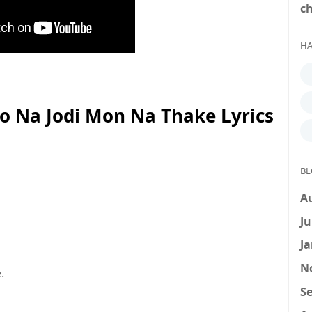
c
HA
o Na Jodi Mon Na Thake Lyrics
BL
A
Ju
Ja
N
e.
Se