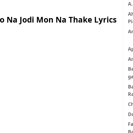
A
A
o Na Jodi Mon Na Thake Lyrics
Pi
A
A
Ar
B
g
B
R
C
D
F
B