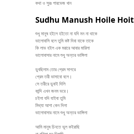
কথা ও সুরঃ পারভেজ খান
Sudhu Manush Hoile Hoit
শুধু মানুষ হইলে হইতো না যদি মন না থাকে
ভালোবাসি বলে তুমি কষ্ট দিবা যাকে তাকে
কি লাভ হইল এক মরারে আবার মারিলা
ভালোবাসার নামে শুধু অন্তর ভাঙ্গিলা
ডুবছিলাম তোর প্রেম সাগরে
প্রেম তরী ভাসাবো বলে।
সে তরীরে ডুবাই দিলি
কান্দি এখন জনম ভরে।
চইলা যদি যাইবা তুমি
মিথ্যা আশা কেন দিলা
ভালোবাসার নামে শুধু অন্তর ভাঙ্গিলা
আমি মানুষ চিনতে ভুল কইরাছি