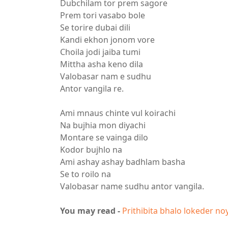
Dubchilam tor prem sagore
Prem tori vasabo bole
Se torire dubai dili
Kandi ekhon jonom vore
Choila jodi jaiba tumi
Mittha asha keno dila
Valobasar nam e sudhu
Antor vangila re.
Ami mnaus chinte vul koirachi
Na bujhia mon diyachi
Montare se vainga dilo
Kodor bujhlo na
Ami ashay ashay badhlam basha
Se to roilo na
Valobasar name sudhu antor vangila.
You may read -
Prithibita bhalo lokeder no