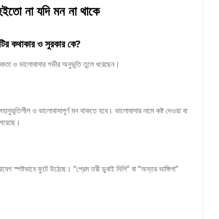
 হইতো না যদি মন না থাকে
নটির কথাকার ও সুরকার কে?
িকতা ও ভালোবাসার গভীর অনুভূতি তুলে ধরেছেন।
ে সহানুভূতিশীল ও ভালোবাসাপূর্ণ মন থাকতে হবে। ভালোবাসার নামে কষ্ট দেওয়া বা
 পেয়েছে।
বেগ স্পষ্টভাবে ফুটে উঠেছে। “প্রেম তরী ডুবাই দিলি” বা “অন্তর ভাঙ্গিলা”