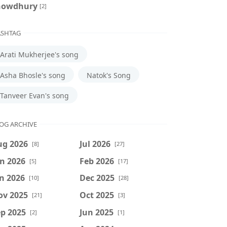
howdhury
[2]
SHTAG
Arati Mukherjee's song
Asha Bhosle's song
Natok's Song
Tanveer Evan's song
OG ARCHIVE
ug 2026
Jul 2026
[8]
[27]
n 2026
Feb 2026
[5]
[17]
n 2026
Dec 2025
[10]
[28]
ov 2025
Oct 2025
[21]
[3]
p 2025
Jun 2025
[2]
[1]