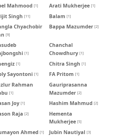
pel Mahmood
Arati Mukherjee
[1]
[1]
ijit Singh
Balam
[11]
[1]
angla Chyachobir
Bappa Mazumder
[2]
an
[9]
asudeb
Chanchal
ajbongshi
Chowdhury
[1]
[1]
hengiz
Chitra Singh
[1]
[1]
oly Sayontoni
FA Pritom
[1]
[1]
azlur Rahman
Gauriprasanna
abu
Mazumder
[1]
[2]
asan Joy
Hashim Mahmud
[1]
[2]
ason Raja
Hementa
[2]
Mukherjee
[5]
umayon Ahmed
Jubin Nautiyal
[1]
[3]