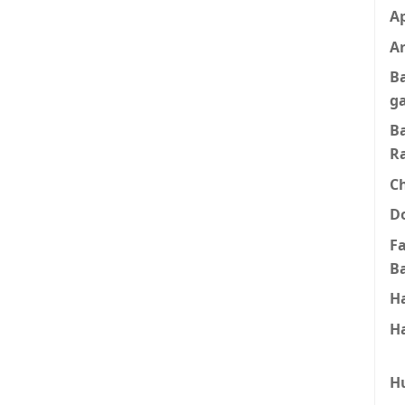
A
Ar
B
g
B
R
C
D
F
B
H
H
H