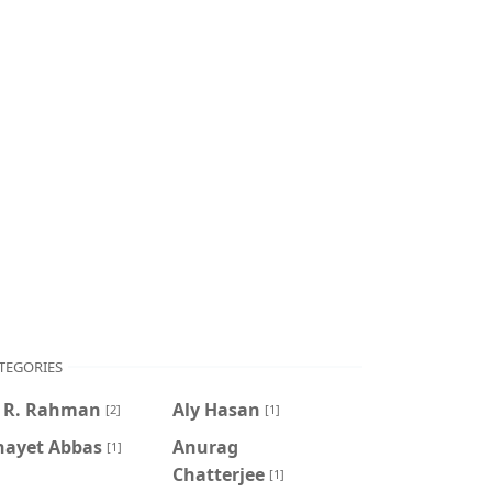
TEGORIES
. R. Rahman
Aly Hasan
[2]
[1]
nayet Abbas
Anurag
[1]
Chatterjee
[1]