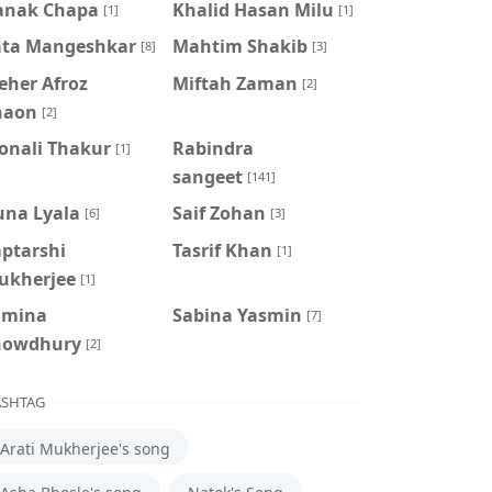
anak Chapa
Khalid Hasan Milu
[1]
[1]
ata Mangeshkar
Mahtim Shakib
[8]
[3]
eher Afroz
Miftah Zaman
[2]
haon
[2]
onali Thakur
Rabindra
[1]
sangeet
[141]
una Lyala
Saif Zohan
[6]
[3]
aptarshi
Tasrif Khan
[1]
ukherjee
[1]
amina
‍Sabina Yasmin
[7]
howdhury
[2]
SHTAG
Arati Mukherjee's song