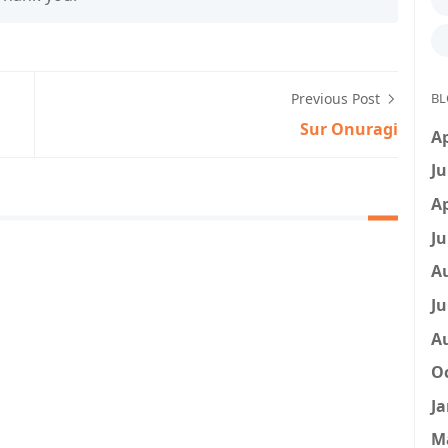
BL
Previous Post
Sur Onuragi
Ap
Ju
Ap
Ju
A
Ju
A
Oc
Ja
M