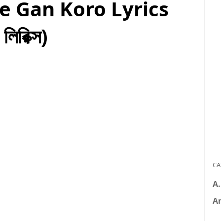
 Gan Koro Lyrics
লিরিক্স)
CA
A
A