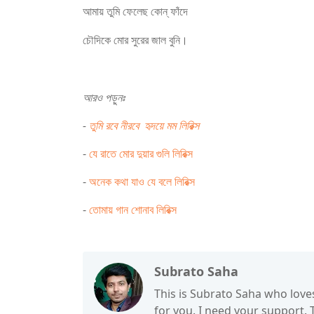
আমায়
তুমি
ফেলেছ
কোন্
ফাঁদে
চৌদিকে
মোর
সুরের
জাল
বুনি।
আরও পড়ুনঃ
-
তুমি রবে নীরবে হৃদয়ে মম লিরিক্স
-
যে রাতে মোর দুয়ার গুলি লিরিক্স
-
অনেক কথা যাও যে বলে লিরিক্স
-
তোমায় গান শোনাব লিরিক্স
Subrato Saha
This is Subrato Saha who love
for you. I need your support.