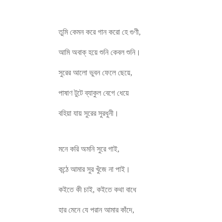
তুমি
কেমন
করে
গান
করো
হে
গুণী
,
আমি
অবাক্
হয়ে
শুনি
কেবল
শুনি।
সুরের
আলো
ভুবন
ফেলে
ছেয়ে
,
পাষাণ
টুটে
ব্যাকুল
বেগে
ধেয়ে
বহিয়া
যায়
সুরের
সুরধুনী।
Rabindra sangeet
মনে
করি
অমনি
সুরে
গাই
,
কন্ঠে
আমার
সুর
খুঁজে
না
পাই।
কইতে
কী
চাই
,
কইতে
কথা
বাধে
হার
মেনে
যে
পরান
আমার
কাঁদে
,