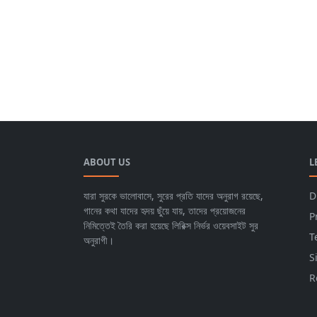
ABOUT US
L
যারা সুরকে ভালোবাসে, সুরের প্রতি যাদের অনুরাগ রয়েছে,
D
গানের কথা যাদের হৃদয় ছুঁয়ে যায়, তাদের প্রয়োজনের
P
নিমিত্তেই তৈরি করা হয়েছে লিরিক্স নির্ভর ওয়েবসাইট সুর
T
অনুরাগী।
S
R