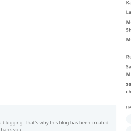
K
L
M
S
M
R
S
M
s
c
HA
s blogging. That's why this blog has been created
 Thank you.