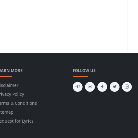
EARN MORE
FOLLOW US
isclaimer
rivacy Policy
erms & Conditions
itemap
equest for Lyrics