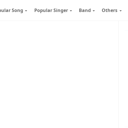
pular Song
Popular Singer
Band
Others