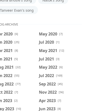
Asha Bhosle's song
Natok's Song
Tanveer Evan's song
OG ARCHIVE
r 2020
May 2020
[6]
[7]
n 2020
Jul 2020
[25]
[1]
r 2021
May 2021
[8]
[12]
n 2021
Jul 2021
[5]
[3]
ug 2021
May 2022
[22]
[6]
n 2022
Jul 2022
[55]
[169]
ug 2022
Sep 2022
[77]
[45]
t 2022
Nov 2022
[7]
[56]
n 2023
Apr 2023
[2]
[7]
ay 2023
Jun 2023
[10]
[8]