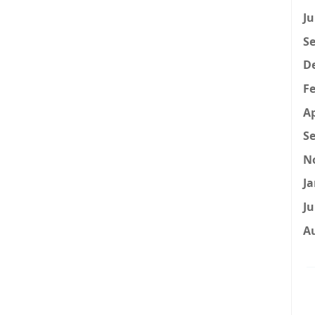
Ju
Se
D
Fe
Ap
Se
N
Ja
Ju
A