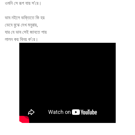
ওমনি সে রূপ যায় স’রে।
ভাব নইলে ভক্তিতে কি হয়
ভেবে বুঝে দেখ মনুরায়,
যার যে ভাব সেই জানতে পায়
লালন কয় বিনয় ক’রে।