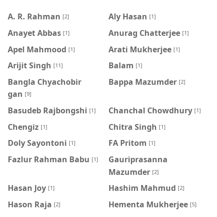
A. R. Rahman
Aly Hasan
[2]
[1]
Anayet Abbas
Anurag Chatterjee
[1]
[1]
Apel Mahmood
Arati Mukherjee
[1]
[1]
Arijit Singh
Balam
[11]
[1]
Bangla Chyachobir
Bappa Mazumder
[2]
gan
[9]
Basudeb Rajbongshi
Chanchal Chowdhury
[1]
[1]
Chengiz
Chitra Singh
[1]
[1]
Doly Sayontoni
FA Pritom
[1]
[1]
Fazlur Rahman Babu
Gauriprasanna
[1]
Mazumder
[2]
Hasan Joy
Hashim Mahmud
[1]
[2]
Hason Raja
Hementa Mukherjee
[2]
[5]