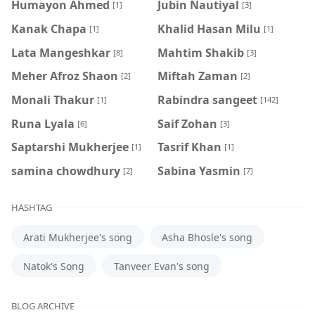
Humayon Ahmed
Jubin Nautiyal
[1]
[3]
Kanak Chapa
Khalid Hasan Milu
[1]
[1]
Lata Mangeshkar
Mahtim Shakib
[8]
[3]
Meher Afroz Shaon
Miftah Zaman
[2]
[2]
Monali Thakur
Rabindra sangeet
[1]
[142]
Runa Lyala
Saif Zohan
[6]
[3]
Saptarshi Mukherjee
Tasrif Khan
[1]
[1]
samina chowdhury
‍Sabina Yasmin
[2]
[7]
HASHTAG
Arati Mukherjee's song
Asha Bhosle's song
Natok's Song
Tanveer Evan's song
BLOG ARCHIVE