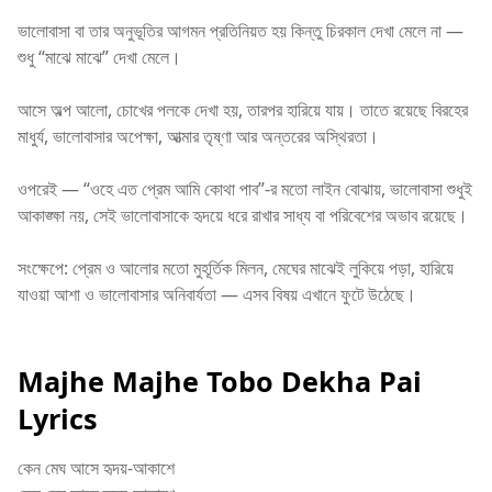
ভালোবাসা বা তার অনুভূতির আগমন প্রতিনিয়ত হয় কিন্তু চিরকাল দেখা মেলে না —
শুধু “মাঝে মাঝে” দেখা মেলে।
আসে অল্প আলো, চোখের পলকে দেখা হয়, তারপর হারিয়ে যায়। তাতে রয়েছে বিরহের
মাধুর্য, ভালোবাসার অপেক্ষা, আত্মার তৃষ্ণা আর অন্তরের অস্থিরতা।
ওপরেই — “ওহে এত প্রেম আমি কোথা পাব”-র মতো লাইন বোঝায়, ভালোবাসা শুধুই
আকাঙ্ক্ষা নয়, সেই ভালোবাসাকে হৃদয়ে ধরে রাখার সাধ্য বা পরিবেশের অভাব রয়েছে।
সংক্ষেপে: প্রেম ও আলোর মতো মুহূর্তিক মিলন, মেঘের মাঝেই লুকিয়ে পড়া, হারিয়ে
যাওয়া আশা ও ভালোবাসার অনিবার্যতা — এসব বিষয় এখানে ফুটে উঠেছে।
Majhe Majhe Tobo Dekha Pai
Lyrics
কেন মেঘ আসে হৃদয়-আকাশে