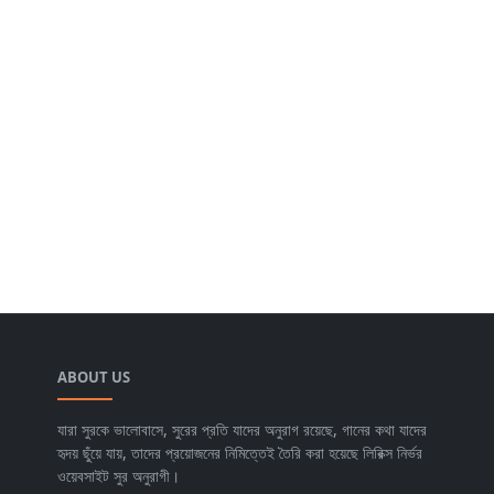
ABOUT US
যারা সুরকে ভালোবাসে, সুরের প্রতি যাদের অনুরাগ রয়েছে, গানের কথা যাদের
হৃদয় ছুঁয়ে যায়, তাদের প্রয়োজনের নিমিত্তেই তৈরি করা হয়েছে লিরিক্স নির্ভর
ওয়েবসাইট সুর অনুরাগী।