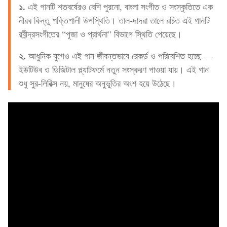
১.
এই গানটি শতবর্ষেরও বেশি পুরনো, বাংলা সংগীত ও সংস্কৃতিতে এক
নীরব কিন্তু শক্তিশালী উপস্থিতি। তাল-দাদরা তালে রচিত এই গানটি
রবীন্দ্রসংগীতের “পূজা ও প্রার্থনা” বিভাগে স্থিতি পেয়েছে।
২.
আধুনিক যুগেও এই গান জীবন্তভাবে রেকর্ড ও পরিবেশিত হচ্ছে —
ইউটিউব ও ডিজিটাল প্ল্যাটফর্মে নতুন সংস্করণ পাওয়া যায়। এই গান
শুধু সুর-লিরিক্স নয়, মানুষের অনুভূতির অংশ হয়ে উঠেছে।