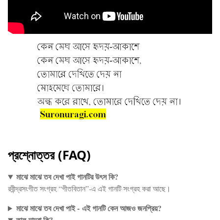
প্রশ্নোত্তর (FAQ)
মাঝে মাঝে তব দেখা পাই গানটির উৎস কি?
রবীন্দ্রসংগীত সংগ্রহ “গীতবিতান”-এ এই গানটি সংগ্রহ করা আছে।
মাঝে মাঝে তব দেখা পাই -
এই গানটি কেন আজও জনপ্রিয়?
তাল-দাদরা কি?