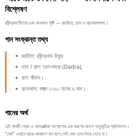
বিশ্লেষণ
রবীন্দ্রসংগীতের এক অনবদ্য সৃষ্টি — রচয়িতা, তাল ও রচনাকালসহ।
গান সংক্রান্ত তথ্য
রচয়িতা: রবীন্দ্রনাথ ঠাকুর
তাল / রাগ: তাল-দাদরা (Dadra),
রাগ: কীর্তন।
রচনাকাল: বঙ্গাব্দ ১২৯১ সনের ৯ মাঘ।
গানের অর্থ
এই গানটি প্রেম ও আধ্যাত্মিক সংযোগের এক ধরণের অতল অনুভূতির প্রতিফলন।
“মেঘ” এখানে হৃদয়-আকাশে ঘন হলে সেই মেঘ চোখ দিয়ে দেখে না।