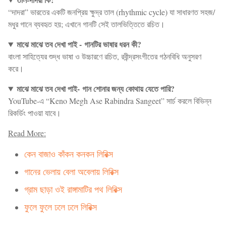
“দাদরা” ভারতের একটি জনপ্রিয় ক্ষুদ্র তাল (rhythmic cycle) যা সাধারণত সহজ/
মধুর গানে ব্যবহৃত হয়; এখানে গানটি সেই তালভিত্তিতে রচিত।
মাঝে মাঝে তব দেখা পাই -
গানটির ভাষার ধরন কী?
বাংলা সাহিত্যের শুদ্ধ ভাষা ও উচ্চারণে রচিত, রবীন্দ্রসংগীতের গঠনবিধি অনুসরণ
করে।
মাঝে মাঝে তব দেখা পাই-
গান শোনার জন্য কোথায় যেতে পারি?
YouTube-এ “Keno Megh Ase Rabindra Sangeet” সার্চ করলে বিভিন্ন
রিকর্ডিং পাওয়া যাবে।
Read More:
কেন বাজাও কাঁকন কনকন লিরিক্স
গানের ভেলায় বেলা অবেলায় লিরিক্স
গ্রাম ছাড়া ওই রাঙ্গামাটির পথ লিরিক্স
ফুলে ফুলে ঢলে ঢলে লিরিক্স