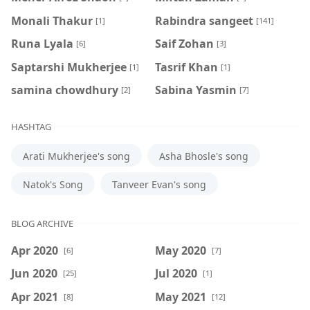
Monali Thakur
Rabindra sangeet
[1]
[141]
Runa Lyala
Saif Zohan
[6]
[3]
Saptarshi Mukherjee
Tasrif Khan
[1]
[1]
samina chowdhury
‍Sabina Yasmin
[2]
[7]
HASHTAG
Arati Mukherjee's song
Asha Bhosle's song
Natok's Song
Tanveer Evan's song
BLOG ARCHIVE
Apr 2020
May 2020
[6]
[7]
Jun 2020
Jul 2020
[25]
[1]
Apr 2021
May 2021
[8]
[12]