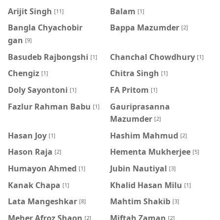
Arijit Singh
Balam
[11]
[1]
Bangla Chyachobir
Bappa Mazumder
[2]
gan
[9]
Basudeb Rajbongshi
Chanchal Chowdhury
[1]
[1]
Chengiz
Chitra Singh
[1]
[1]
Doly Sayontoni
FA Pritom
[1]
[1]
Fazlur Rahman Babu
Gauriprasanna
[1]
Mazumder
[2]
Hasan Joy
Hashim Mahmud
[1]
[2]
Hason Raja
Hementa Mukherjee
[2]
[5]
Humayon Ahmed
Jubin Nautiyal
[1]
[3]
Kanak Chapa
Khalid Hasan Milu
[1]
[1]
Lata Mangeshkar
Mahtim Shakib
[8]
[3]
Meher Afroz Shaon
Miftah Zaman
[2]
[2]