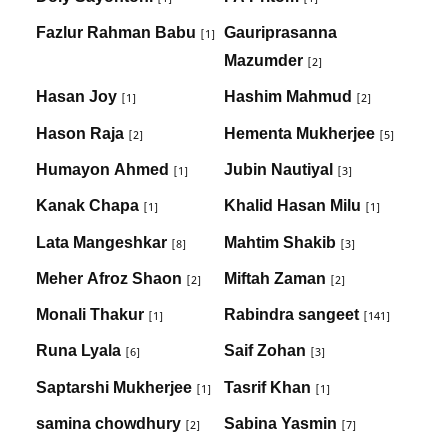
Fazlur Rahman Babu
Gauriprasanna
[1]
Mazumder
[2]
Hasan Joy
Hashim Mahmud
[1]
[2]
Hason Raja
Hementa Mukherjee
[2]
[5]
Humayon Ahmed
Jubin Nautiyal
[1]
[3]
Kanak Chapa
Khalid Hasan Milu
[1]
[1]
Lata Mangeshkar
Mahtim Shakib
[8]
[3]
Meher Afroz Shaon
Miftah Zaman
[2]
[2]
Monali Thakur
Rabindra sangeet
[1]
[141]
Runa Lyala
Saif Zohan
[6]
[3]
Saptarshi Mukherjee
Tasrif Khan
[1]
[1]
samina chowdhury
‍Sabina Yasmin
[2]
[7]