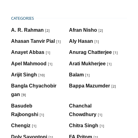
CATEGORIES
A. R. Rahman
Afran Nisho
[2]
[2]
Ahasan Tanvir Pial
Aly Hasan
[1]
[1]
Anayet Abbas
Anurag Chatterjee
[1]
[1]
Apel Mahmood
Arati Mukherjee
[1]
[1]
Arijit Singh
Balam
[10]
[1]
Bangla Chyachobir
Bappa Mazumder
[2]
gan
[9]
Basudeb
Chanchal
Rajbongshi
Chowdhury
[1]
[1]
Chengiz
Chitra Singh
[1]
[1]
Doly Sayontoni
FA Pritom
[1]
[1]