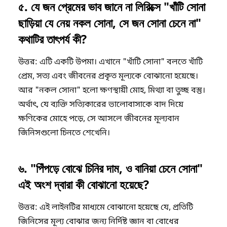
​৫. যে জন প্রেমের ভাব জানে না লিরিক্সে "খাঁটি সোনা
ছাড়িয়া যে নেয় নকল সোনা, সে জন সোনা চেনে না"
কথাটির তাৎপর্য কী?
​উত্তর: এটি একটি উপমা। এখানে "খাঁটি সোনা" বলতে খাঁটি
প্রেম, সত্য এবং জীবনের প্রকৃত মূল্যকে বোঝানো হয়েছে।
আর "নকল সোনা" হলো ক্ষণস্থায়ী মোহ, মিথ্যা বা তুচ্ছ বস্তু।
অর্থাৎ, যে ব্যক্তি সত্যিকারের ভালোবাসাকে বাদ দিয়ে
ক্ষণিকের মোহে পড়ে, সে আসলে জীবনের মূল্যবান
জিনিসগুলো চিনতে শেখেনি।
​৬. "পিঁপড়ে বোঝে চিনির দাম, ও বানিয়া চেনে সোনা"
এই অংশ দ্বারা কী বোঝানো হয়েছে?
​উত্তর: এই লাইনটির মাধ্যমে বোঝানো হয়েছে যে, প্রতিটি
জিনিসের মূল্য বোঝার জন্য নির্দিষ্ট জ্ঞান বা বোধের