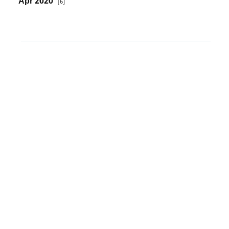
Apr 2020
[6]