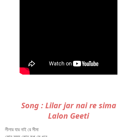
Song : Lilar jar nai re sima
Lalon Geeti
লীলার যার নাই রে সীমা
কোন সময় কোন রূপ সে ধরে