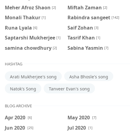
Meher Afroz Shaon
Miftah Zaman
[2]
[2]
Monali Thakur
Rabindra sangeet
[1]
[142]
Runa Lyala
Saif Zohan
[6]
[3]
Saptarshi Mukherjee
Tasrif Khan
[1]
[1]
samina chowdhury
‍Sabina Yasmin
[2]
[7]
HASHTAG
Arati Mukherjee's song
Asha Bhosle's song
Natok's Song
Tanveer Evan's song
BLOG ARCHIVE
Apr 2020
May 2020
[6]
[7]
Jun 2020
Jul 2020
[25]
[1]