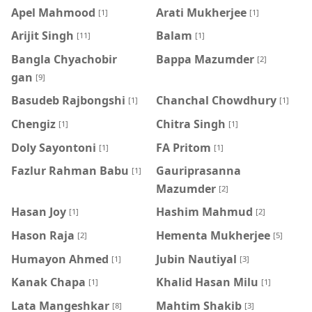
Apel Mahmood
Arati Mukherjee
[1]
[1]
Arijit Singh
Balam
[11]
[1]
Bangla Chyachobir
Bappa Mazumder
[2]
gan
[9]
Basudeb Rajbongshi
Chanchal Chowdhury
[1]
[1]
Chengiz
Chitra Singh
[1]
[1]
Doly Sayontoni
FA Pritom
[1]
[1]
Fazlur Rahman Babu
Gauriprasanna
[1]
Mazumder
[2]
Hasan Joy
Hashim Mahmud
[1]
[2]
Hason Raja
Hementa Mukherjee
[2]
[5]
Humayon Ahmed
Jubin Nautiyal
[1]
[3]
Kanak Chapa
Khalid Hasan Milu
[1]
[1]
Lata Mangeshkar
Mahtim Shakib
[8]
[3]