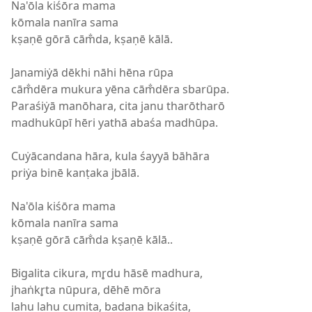
Na'ōla kiśōra mama
kōmala nanīra sama
kṣaṇē gōrā cām̐da, kṣaṇē kālā.
Janamiẏā dēkhi nāhi hēna rūpa
cām̐dēra mukura yēna cām̐dēra sbarūpa.
Paraśiẏā manōhara, cita janu tharōtharō
madhukūpī hēri yathā abaśa madhūpa.
Cuẏācandana hāra, kula śayyā bāhāra
priẏa binē kanṭaka jbālā.
Na'ōla kiśōra mama
kōmala nanīra sama
kṣaṇē gōrā cām̐da kṣaṇē kālā..
Bigalita cikura, mr̥du hāsē madhura,
jhaṅkr̥ta nūpura, dēhē mōra
lahu lahu cumita, badana bikaśita,