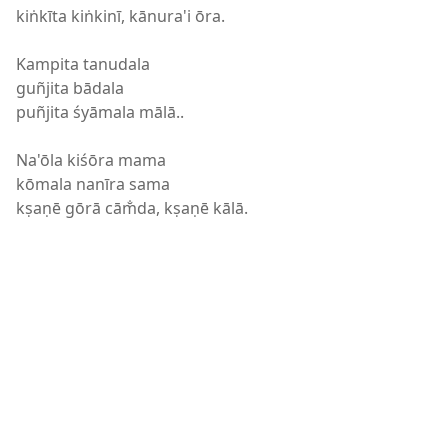
kiṅkīta kiṅkinī, kānura'i ōra.
Kampita tanudala
guñjita bādala
puñjita śyāmala mālā..
Na'ōla kiśōra mama
kōmala nanīra sama
kṣaṇē gōrā cām̐da, kṣaṇē kālā.