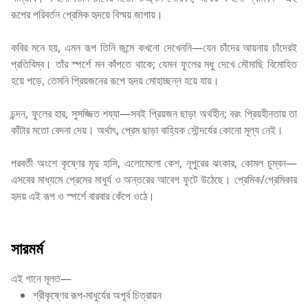
রূপের পরিবর্তন প্রেমিক হৃদয়ে বিস্ময় জাগায়।
কবির মনে হয়, এমন রূপ তিনি জন্মে কখনো দেখেননি—যেন চাঁদের আয়নায় চাঁদেরই
প্রতিবিম্ব। তাঁর স্পর্শে মন কাঁপতে থাকে; যেমন ফুলের মধু দেখে মৌমাছি বিমোহিত
হয়ে পড়ে, তেমনি প্রিয়জনের রূপে হৃদয় মোহাচ্ছন্ন হয়ে যায়।
চন্দন, ফুলের হার, সুসজ্জিত শয্যা—সবই প্রিয়জন ছাড়া অর্থহীন; বরং প্রিয়হীনতায় তা
কাঁটার মতো বেদনা দেয়। অর্থাৎ, প্রেম ছাড়া বাহ্যিক সৌন্দর্যের কোনো মূল্য নেই।
পরবর্তী অংশে কৃষ্ণের মৃদু হাসি, এলোমেলো কেশ, নূপুরের ঝংকার, কোমল চুম্বন—
এসবের মাধ্যমে প্রেমের মাধুর্য ও অন্তরের আবেগ ফুটে উঠেছে। প্রেমিক/প্রেমিকার
হৃদয় এই রূপ ও স্পর্শে বারবার কেঁপে ওঠে।
সারমর্ম
এই গানে মূলত—
শ্রীকৃষ্ণের রূপ-মাধুর্যের অপূর্ব চিত্রায়ন