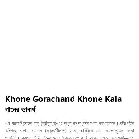
Khone Gorachand Khone Kala
গানের ভাবার্থ
এই গানে প্রিয়তম কানু (শ্রীকৃষ্ণ)-এর অপূর্ব রূপমাধুর্যের বর্ণনা করা হয়েছে। তাঁর শরীর
কম্পিত, গলায় শ্যামল (সবুজ/নীলাভ) মালা, চারদিকে যেন বাদল-পুঞ্জের মতো
গাম্ভীর্য। কখনো তিনি চাঁদের মতো উজ্জ্বল গৌরবর্ণ, আবার কখনো শ্যামবর্ণ—এই