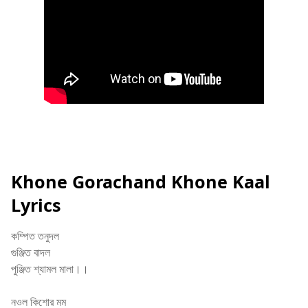
Khone Gorachand Khone Kaal
Lyrics
কম্পিত তনুদল
গুঞ্জিত বাদল
পুঞ্জিত শ্যামল মালা।।
নওল কিশোর মম