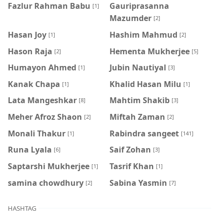
Fazlur Rahman Babu
Gauriprasanna
[1]
Mazumder
[2]
Hasan Joy
Hashim Mahmud
[1]
[2]
Hason Raja
Hementa Mukherjee
[2]
[5]
Humayon Ahmed
Jubin Nautiyal
[1]
[3]
Kanak Chapa
Khalid Hasan Milu
[1]
[1]
Lata Mangeshkar
Mahtim Shakib
[8]
[3]
Meher Afroz Shaon
Miftah Zaman
[2]
[2]
Monali Thakur
Rabindra sangeet
[1]
[141]
Runa Lyala
Saif Zohan
[6]
[3]
Saptarshi Mukherjee
Tasrif Khan
[1]
[1]
samina chowdhury
‍Sabina Yasmin
[2]
[7]
HASHTAG