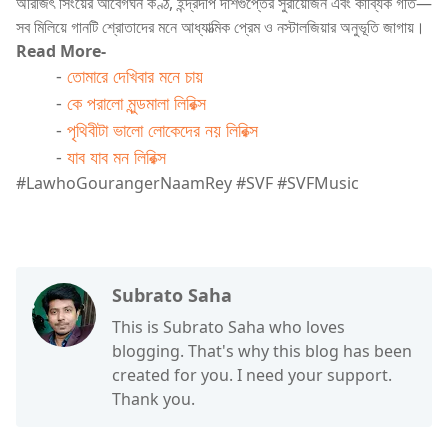
অরিজিৎ সিংয়ের আবেগঘন কণ্ঠ, ইন্দ্রদীপ দাশগুপ্তের সুরায়োজন এবং কাব্যিক গীত—
সব মিলিয়ে গানটি শ্রোতাদের মনে আধ্যাত্মিক প্রেম ও নস্টালজিয়ার অনুভূতি জাগায়।
Read More-
-
তোমারে দেখিবার মনে চায়
-
কে পরালো মুন্ডমালা লিরিক্স
-
পৃথিবীটা ভালো লোকেদের নয় লিরিক্স
-
যাব যাব মন লিরিক্স
#LawhoGourangerNaamRey​ #SVF​ #SVFMusic​
Subrato Saha
This is Subrato Saha who loves
blogging. That's why this blog has been
created for you. I need your support.
Thank you.