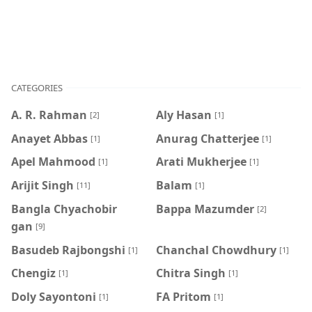
CATEGORIES
A. R. Rahman
Aly Hasan
[2]
[1]
Anayet Abbas
Anurag Chatterjee
[1]
[1]
Apel Mahmood
Arati Mukherjee
[1]
[1]
Arijit Singh
Balam
[11]
[1]
Bangla Chyachobir
Bappa Mazumder
[2]
gan
[9]
Basudeb Rajbongshi
Chanchal Chowdhury
[1]
[1]
Chengiz
Chitra Singh
[1]
[1]
Doly Sayontoni
FA Pritom
[1]
[1]