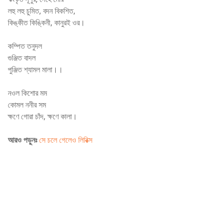
লহু লহু চুমিত, বদন বিকশিত,
কিঙ্কীত কিঙ্কিনী, কানুরই ওর।
কম্পিত তনুদল
গুঞ্জিত বাদল
পুঞ্জিত শ্যামল মালা।।
নওল কিশোর মম
কোমল ননীর সম
ক্ষণে গোরা চাঁদ, ক্ষণে কালা।
আরও পড়ুনঃ
সে চলে গেলেও লিরিক্স