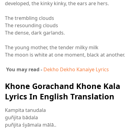
developed, the kinky kinky, the ears are hers.
The trembling clouds
The resounding clouds
The dense, dark garlands.
The young mother, the tender milky milk
The moon is white at one moment, black at another.
You may read -
Dekho Dekho Kanaiye Lyrics
Khone Gorachand Khone Kala
Lyrics In English Translation
Kampita tanudala
guñjita bādala
puñjita śyāmala mālā..