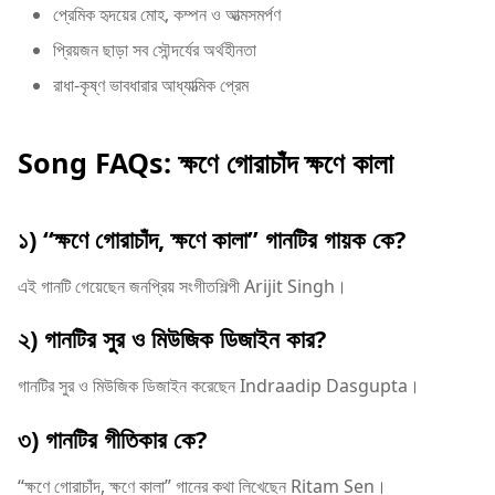
প্রেমিক হৃদয়ের মোহ, কম্পন ও আত্মসমর্পণ
প্রিয়জন ছাড়া সব সৌন্দর্যের অর্থহীনতা
রাধা-কৃষ্ণ ভাবধারার আধ্যাত্মিক প্রেম
Song FAQs: ক্ষণে গোরাচাঁদ ক্ষণে কালা
১) “ক্ষণে গোরাচাঁদ, ক্ষণে কালা” গানটির গায়ক কে?
এই গানটি গেয়েছেন জনপ্রিয় সংগীতশিল্পী Arijit Singh।
২) গানটির সুর ও মিউজিক ডিজাইন কার?
গানটির সুর ও মিউজিক ডিজাইন করেছেন Indraadip Dasgupta।
৩) গানটির গীতিকার কে?
“ক্ষণে গোরাচাঁদ, ক্ষণে কালা” গানের কথা লিখেছেন Ritam Sen।