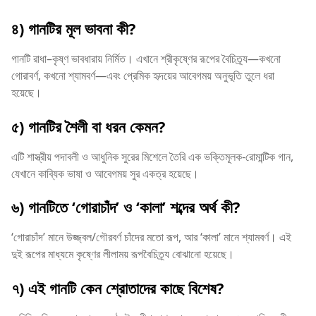
৪) গানটির মূল ভাবনা কী?
গানটি রাধা–কৃষ্ণ ভাবধারায় নির্মিত। এখানে শ্রীকৃষ্ণের রূপের বৈচিত্র্য—কখনো
গোরাবর্ণ, কখনো শ্যামবর্ণ—এবং প্রেমিক হৃদয়ের আবেগময় অনুভূতি তুলে ধরা
হয়েছে।
৫) গানটির শৈলী বা ধরন কেমন?
এটি শাস্ত্রীয় পদাবলী ও আধুনিক সুরের মিশেলে তৈরি এক ভক্তিমূলক-রোমান্টিক গান,
যেখানে কাব্যিক ভাষা ও আবেগময় সুর একত্র হয়েছে।
৬) গানটিতে ‘গোরাচাঁদ’ ও ‘কালা’ শব্দের অর্থ কী?
‘গোরাচাঁদ’ মানে উজ্জ্বল/গৌরবর্ণ চাঁদের মতো রূপ, আর ‘কালা’ মানে শ্যামবর্ণ। এই
দুই রূপের মাধ্যমে কৃষ্ণের লীলাময় রূপবৈচিত্র্য বোঝানো হয়েছে।
৭) এই গানটি কেন শ্রোতাদের কাছে বিশেষ?