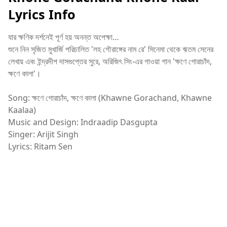
Lyrics Info
যার ক্ষণিক দর্শনেই পূর্ণ হয় অনন্ত অপেক্ষা…
শুনে নিন সৃজিত মুখার্জি পরিচালিত 'লহ গৌরাঙ্গের নাম রে' সিনেমা থেকে ঋতম সেনের
লেখায় এবং ইন্দ্রদীপ দাসগুপ্তের সুরে, অরিজিৎ সিং-এর গাওয়া গান 'ক্ষণে গোরাচাঁদ,
ক্ষণে কালা'।
Song: ক্ষণে গোরাচাঁদ, ক্ষণে কালা (Khawne Gorachand, Khawne
Kaalaa)
Music and Design: Indraadip Dasgupta
Singer: Arijit Singh
Lyrics: Ritam Sen