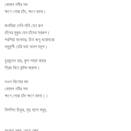
কোমল ননীর সম
ক্ষণে গোরা চাঁদ, ক্ষণে কালা।
জনমিয়া দেখি নাহি হেন রূপ
চাঁদের মুকুর যেন চাঁদের স্বরূপ।
পরশিয়া মনোহর, চিত জনু থরোথরো
মধুকূপী হেরি যথা অবশ মধূপ।
চুয়াচন্দন হার, কুল শয্যা বাহার
প্রিয় বিনে কন্টক জ্বালা।
নওল কিশোর মম
কোমল ননীর সম
ক্ষণে গোরা চাঁদ ক্ষণে কালা।।
বিগলিত চিকুর, মৃদু হাসে মধুর,
Arijit Singh,Lawho Gouranger Naam Rey
ঝংকৃত নূপুর, দেহে মোর