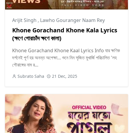
Arijit Singh
,
Lawho Gouranger Naam Rey
Khone Gorachand Khone Kala Lyrics
(ক্ষণে গোরাচাঁদ ক্ষণে কালা)
Khone Gorachand Khone Kaal Lyrics Info যার ক্ষণিক
দর্শনেই পূর্ণ হয় অনন্ত অপেক্ষা… শুনে নিন সৃজিত মুখার্জি পরিচালিত 'লহ
গৌরাঙ্গের নাম র...
Subrato Saha
21 Dec, 2025