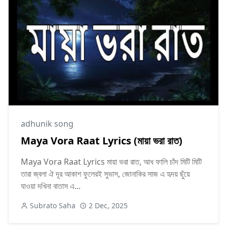
adhunik ‍song
Maya Vora Raat Lyrics (মায়া ভরা রাত)
Maya Vora Raat Lyrics মায়া ভরা রাত, আধ ফালি চাঁদ মিটি মিটি
তারা জ্বলা ঐ দূর আকাশ ফুলেরই সুভাস, জোনাকির সাজ এ হৃদয় ছুঁয়ে
যাওয়া দখিনা বাতাস এ...
Subrato Saha
2 Dec, 2025