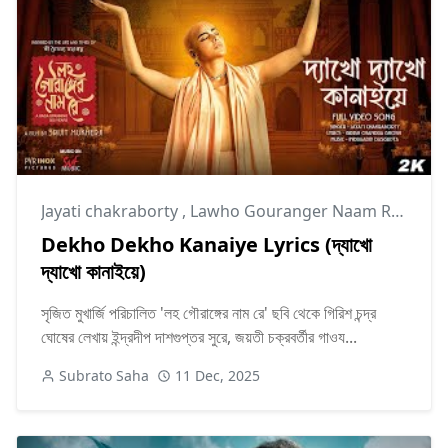
Jayati chakraborty
,
Lawho Gouranger Naam Rey
Dekho Dekho Kanaiye Lyrics (দ্যাখো
দ্যাখো কানাইয়ে)
সৃজিত মুখার্জি পরিচালিত 'লহ গৌরাঙ্গের নাম রে' ছবি থেকে গিরিশ চন্দ্র
ঘোষের লেখায় ইন্দ্রদীপ দাশগুপ্তর সুরে, জয়তী চক্রবর্তীর গাওয...
Subrato Saha
11 Dec, 2025